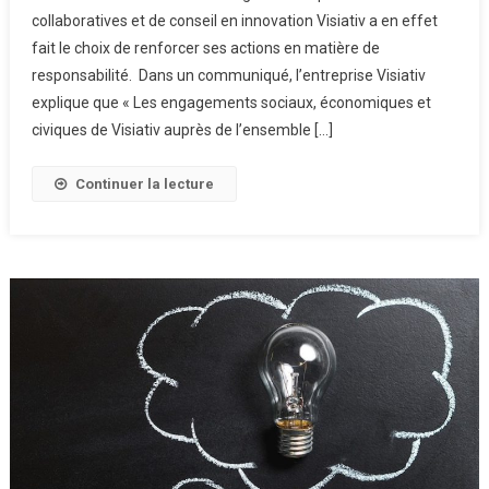
collaboratives et de conseil en innovation Visiativ a en effet
Innovation
fait le choix de renforcer ses actions en matière de
:
Un
responsabilité. Dans un communiqué, l’entreprise Visiativ
Secteur
explique que « Les engagements sociaux, économiques et
En
civiques de Visiativ auprès de l’ensemble […]
Pleine
Transformation
Continuer la lecture
RSE