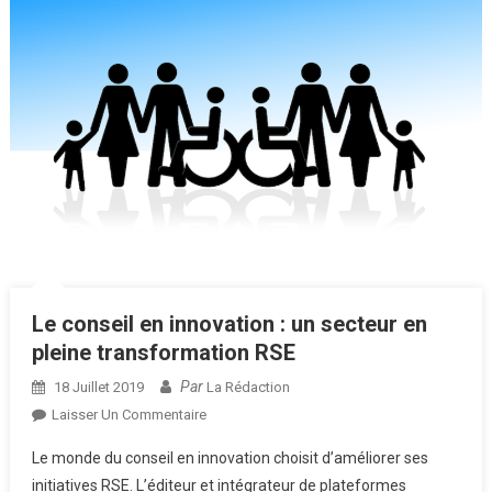
Le conseil en innovation : un secteur en
pleine transformation RSE
Par
18 Juillet 2019
La Rédaction
Sur
Laisser Un Commentaire
Le
Le monde du conseil en innovation choisit d’améliorer ses
Conseil
initiatives RSE. L’éditeur et intégrateur de plateformes
En