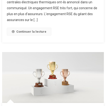
centrales électriques thermiques ont-ils annoncé dans un
Aux
USA
communiqué. Un engagement RSE très fort, qui concerne de
N’assure
plus en plus d’assureurs. L’engagement RSE du géant des
Plus
assurances sur le […]
Les
Entreprises
Continuer la lecture
Liées
Au
Charbon