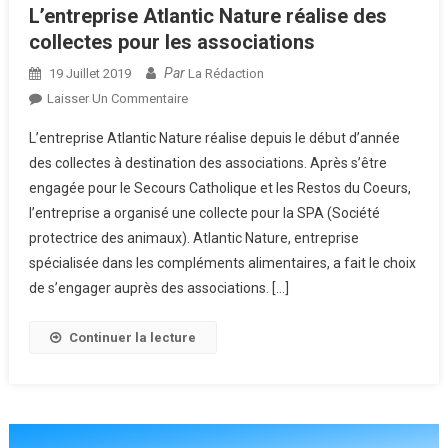
L’entreprise Atlantic Nature réalise des
collectes pour les associations
Par
19 Juillet 2019
La Rédaction
Sur
Laisser Un Commentaire
L’entreprise
L’entreprise Atlantic Nature réalise depuis le début d’année
Atlantic
des collectes à destination des associations. Après s’être
Nature
engagée pour le Secours Catholique et les Restos du Coeurs,
Réalise
l’entreprise a organisé une collecte pour la SPA (Société
Des
Collectes
protectrice des animaux). Atlantic Nature, entreprise
Pour
spécialisée dans les compléments alimentaires, a fait le choix
Les
de s’engager auprès des associations. […]
Associations
Continuer la lecture