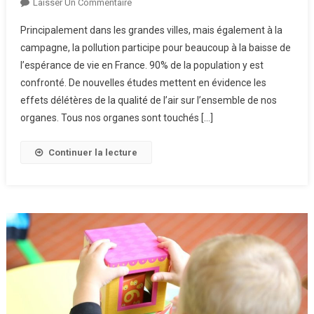
Sur
Laisser Un Commentaire
Les
Principalement dans les grandes villes, mais également à la
Effets
campagne, la pollution participe pour beaucoup à la baisse de
Délétères
l’espérance de vie en France. 90% de la population y est
De
confronté. De nouvelles études mettent en évidence les
La
Pollution
effets délétères de la qualité de l’air sur l’ensemble de nos
Sur
organes. Tous nos organes sont touchés […]
Nos
Organes
Continuer la lecture