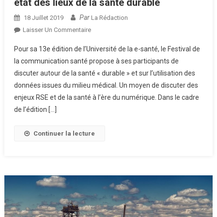
état des lieux de la santé durable
Par
18 Juillet 2019
La Rédaction
Sur
Laisser Un Commentaire
L’Université
Pour sa 13e édition de l’Université de la e-santé, le Festival de
D’été
la communication santé propose à ses participants de
De
discuter autour de la santé « durable » et sur l’utilisation des
La
données issues du milieu médical. Un moyen de discuter des
E-
Santé
enjeux RSE et de la santé à l’ère du numérique. Dans le cadre
Dresse
de l’édition […]
Un
État
Continuer la lecture
Des
Lieux
De
La
Santé
Durable