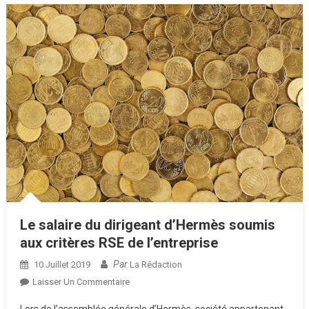
Le salaire du dirigeant d’Hermès soumis
aux critères RSE de l’entreprise
Par
10 Juillet 2019
La Rédaction
Sur
Laisser Un Commentaire
Le
Lors de l’assemblée générale d’Hermès, société appartenant