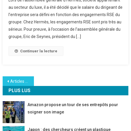
Salaire
au secteur du luxe, il a été décidé que le salaire du dirigeant de
Du
l’entreprise sera défini en fonction des engagements RSE du
Dirigeant
groupe. Chez Hermès, les engagements RSE sont pris très au
D’Hermès
Soumis
sérieux. Pour preuve, à l’occasion de l’assemblée générale du
Aux
groupe, Eric de Seynes, président du […]
Critères
RSE
Continuer la lecture
De
L’entreprise
Navigation
Articles plus anciens
PLUS LUS
des
articles
Amazon propose un tour de ses entrepôts pour
soigner son image
Japon : des chercheurs créent un plastique