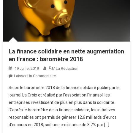
La finance solidaire en nette augmentation
en France : baromètre 2018
Par
19 Juillet 2019
La Rédaction
Sur
Laisser Un Commentaire
La
Selon le baromètre 2018 de la finance solidaire publié par le
Finance
journal La Croix et réalisé par l’association Finansol, les
Solidaire
entreprises investissent de plus en plus dans la solidarité.
En
D’après le baromètre de la finance solidaire, les initiatives
Nette
Augmentation
responsables ont permis de générer 12,6 milliards d’euros
En
d’encours en 2018, soit une croissance de 8,7% par […]
France