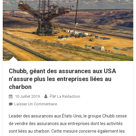
Chubb, géant des assurances aux USA
n’assure plus les entreprises liées au
charbon
Par
10 Juillet 2019
La Rédaction
Sur
Laisser Un Commentaire
Chubb,
Leader des assurances aux États-Unis, le groupe Chubb cesse
Géant
de vendre des assurances aux entreprises dont les activités
Des
sont liées au charbon. Cette mesure concerne également les
Assurances