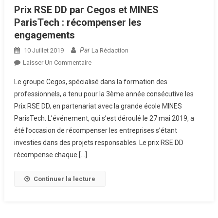
Prix RSE DD par Cegos et MINES
ParisTech : récompenser les
engagements
Par
10 Juillet 2019
La Rédaction
Sur
Laisser Un Commentaire
Prix
Le groupe Cegos, spécialisé dans la formation des
RSE
professionnels, a tenu pour la 3ème année consécutive les
DD
Prix RSE DD, en partenariat avec la grande école MINES
Par
ParisTech. L’événement, qui s’est déroulé le 27 mai 2019, a
Cegos
Et
été l’occasion de récompenser les entreprises s’étant
MINES
investies dans des projets responsables. Le prix RSE DD
ParisTech
récompense chaque […]
:
Récompenser
Continuer la lecture
Les
Engagements