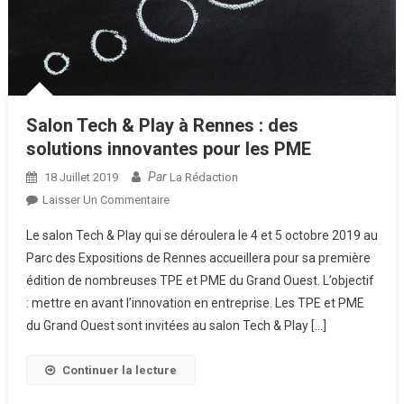
Salon Tech & Play à Rennes : des
solutions innovantes pour les PME
Par
18 Juillet 2019
La Rédaction
Sur
Laisser Un Commentaire
Salon
Le salon Tech & Play qui se déroulera le 4 et 5 octobre 2019 au
Tech
Parc des Expositions de Rennes accueillera pour sa première
&
édition de nombreuses TPE et PME du Grand Ouest. L’objectif
Play
: mettre en avant l’innovation en entreprise. Les TPE et PME
À
Rennes
du Grand Ouest sont invitées au salon Tech & Play […]
:
Des
Continuer la lecture
Solutions