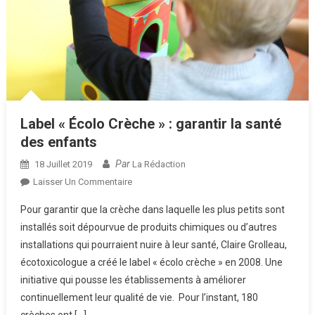
Label « Écolo Crèche » : garantir la santé
des enfants
Par
18 Juillet 2019
La Rédaction
Sur
Laisser Un Commentaire
Label
Pour garantir que la crèche dans laquelle les plus petits sont
« Écolo
installés soit dépourvue de produits chimiques ou d’autres
Crèche »
installations qui pourraient nuire à leur santé, Claire Grolleau,
:
écotoxicologue a créé le label « écolo crèche » en 2008. Une
Garantir
La
initiative qui pousse les établissements à améliorer
Santé
continuellement leur qualité de vie. Pour l’instant, 180
Des
crèches ont […]