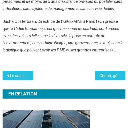
personnes et de moins de 5 ans d’existence ont-elles pu postuler sans
indicateurs, sans système de management et sans service dédié
« .
Jasha Oosterbaan, Directrice de l’ISIGE-MINES ParisTech précise
que »
L’idée fondatrice, c’est que beaucoup de start-ups sont créées
avec des valeurs telles que la diversité, la prise en compte de
l’environnement, une certaine éthique, une gouvernance, le tout, sans la
logistique que peuvent avoir les PME ou les grandes entreprises
« .
Navigation
Le salaire du dirigeant d’Hermès soumis aux critères RSE de l’entreprise
Chubb, géant des assurances aux USA n’assure plus les entreprises liées au charbon
de
EN RELATION
l’article