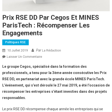
Prix RSE DD Par Cegos Et MINES
ParisTech : Récompenser Les
Engagements
Politiques RSE
Par
10 Juillet 2019
La Rédaction
Sur
Laisser Un Commentaire
Prix
Le groupe Cegos, spécialisé dans la formation des
RSE
professionnels, a tenu pour la 3ème année consécutive les Prix
DD
RSE DD, en partenariat avec la grande école MINES ParisTech.
Par
L’événement, qui s’est déroulé le 27 mai 2019, a été l’occasion de
Cegos
Et
récompenser les entreprises s’étant investies dans des projets
MINES
responsables.
ParisTech
:
Le prix RSE DD récompense chaque année les entreprises qui se