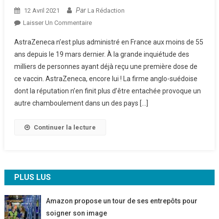
Par
12 Avril 2021
La Rédaction
Sur
Laisser Un Commentaire
La
AstraZeneca n’est plus administré en France aux moins de 55
France
ans depuis le 19 mars dernier. À la grande inquiétude des
Revoit
milliers de personnes ayant déjà reçu une première dose de
Son
ce vaccin. AstraZeneca, encore lui ! La firme anglo-suédoise
Protocole
Vaccinal
dont la réputation n’en finit plus d’être entachée provoque un
Avec
autre chamboulement dans un des pays […]
AstraZeneca
Continuer la lecture
PLUS LUS
Amazon propose un tour de ses entrepôts pour
soigner son image