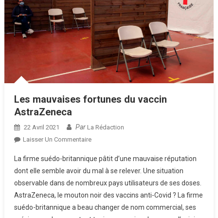
Les mauvaises fortunes du vaccin
AstraZeneca
Par
22 Avril 2021
La Rédaction
Sur
Laisser Un Commentaire
Les
La firme suédo-britannique pâtit d’une mauvaise réputation
Mauvaises
dont elle semble avoir du mal à se relever. Une situation
Fortunes
observable dans de nombreux pays utilisateurs de ses doses.
Du
AstraZeneca, le mouton noir des vaccins anti-Covid ? La firme
Vaccin
AstraZeneca
suédo-britannique a beau changer de nom commercial, ses