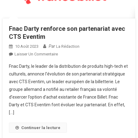
Fnac Darty renforce son partenariat avec
CTS Eventim
Par
10 Août 2023
La Rédaction
Sur
Laisser Un Commentaire
Fnac
Fnac Darty, le leader de la distribution de produits high-tech et
Darty
culturels, annonce l’évolution de son partenariat stratégique
Renforce
avec CTS Eventim, un leader européen de la billetterie. Le
Son
groupe allemand a notifié au retailer français sa volonté
Partenariat
Avec
d’exercer l’option d’achat existante de France Billet. Fnac
CTS
Darty et CTS Eventim font évoluer leur partenariat. En effet,
Eventim
[…]
Continuer la lecture