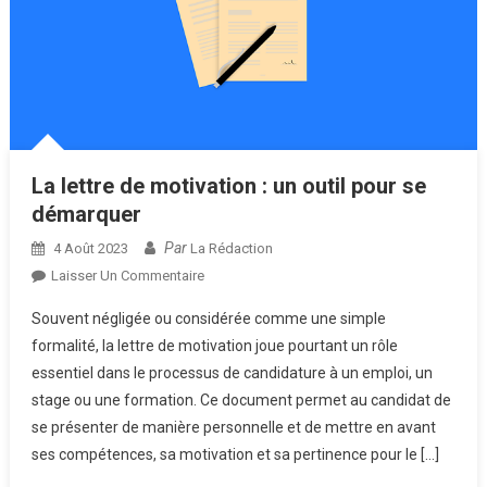
La lettre de motivation : un outil pour se
démarquer
Par
4 Août 2023
La Rédaction
Sur
Laisser Un Commentaire
La
Souvent négligée ou considérée comme une simple
Lettre
formalité, la lettre de motivation joue pourtant un rôle
De
essentiel dans le processus de candidature à un emploi, un
Motivation
stage ou une formation. Ce document permet au candidat de
:
Un
se présenter de manière personnelle et de mettre en avant
Outil
ses compétences, sa motivation et sa pertinence pour le […]
Pour