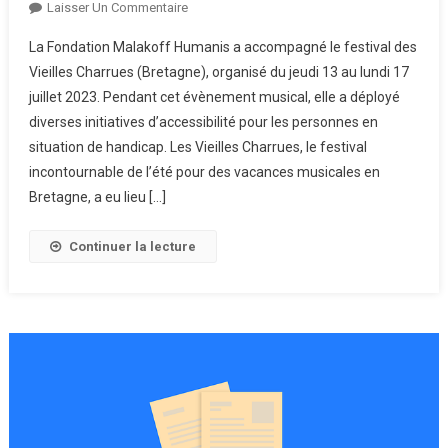
Sur
Laisser Un Commentaire
La
La Fondation Malakoff Humanis a accompagné le festival des
Fondation
Vieilles Charrues (Bretagne), organisé du jeudi 13 au lundi 17
Malakoff
juillet 2023. Pendant cet évènement musical, elle a déployé
Humanis
diverses initiatives d’accessibilité pour les personnes en
Au
Festival
situation de handicap. Les Vieilles Charrues, le festival
Des
incontournable de l’été pour des vacances musicales en
Vieilles
Bretagne, a eu lieu […]
Charrues
Continuer la lecture