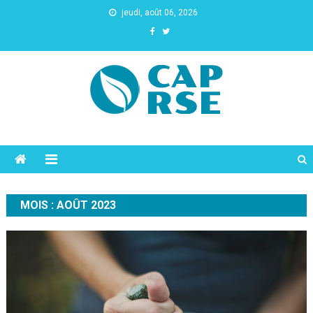
jeudi, août 06, 2026
Cap Rse
MOIS :
AOÛT 2023