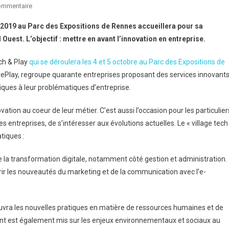
Sur
ommentaire
Salon
e 2019 au Parc des Expositions de Rennes accueillera pour sa
Tech
est. L’objectif : mettre en avant l’innovation en entreprise.
&
Play
ch & Play
qui se déroulera les 4 et 5 octobre au Parc des Expositions de
À
rePlay, regroupe quarante entreprises proposant des services innovants
Rennes
niques à leur problématiques d’entreprise.
:
Des
ovation au coeur de leur métier. C’est aussi l’occasion pour les particulier
Solutions
treprises, de s’intéresser aux évolutions actuelles. Le « village tech
Innovantes
Pour
tiques :
Les
PME
e la transformation digitale, notamment côté gestion et administration.
rir les nouveautés du marketing et de la communication avec l’e-
uvra les nouvelles pratiques en matière de ressources humaines et de
 est également mis sur les enjeux environnementaux et sociaux au