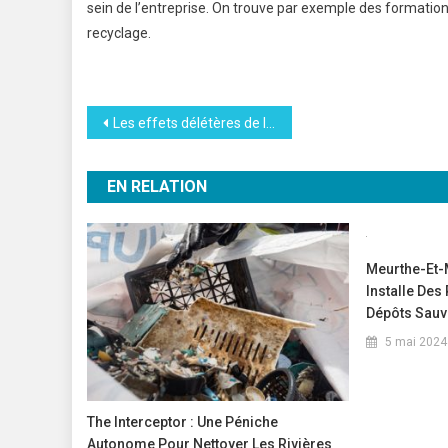
sein de l’entreprise. On trouve par exemple des formation
recyclage.
Navigation
Les effets délétères de la pollution sur nos organes
de
EN RELATION
l’article
Meurthe-Et-
Installe Des
Dépôts Sau
5 mai 2024
The Interceptor : Une Péniche
Autonome Pour Nettoyer Les Rivières