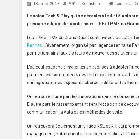
Par
18 Juillet 2019
La Rédaction
Laisser Un C
Le salon Tech & Play qui se déroulera le 4 et 5 octobr
première édition de nombreuses TPE et PME du Grand Ou
Les TPE et PME du Grand Ouest sont invitées au salon Te
Rennes
. L’événement, organisé par l’agence rennaise Fai
permettant ainsi aux visiteurs de trouver des solutions u
L’objectif est donc d’inviter les entreprises à adopter l’inn
premiers consommateurs des technologies innovantes des en
qui regroupera les exposants abordera différentes théma
On retrouve d’une part les innovations dans le domaine d
D’autre part, le rassemblement sera l’occasion de découv
communication, la data et les méthodes de veille.
On retrouvera également un village RSE et RH, qui promo
management, notamment le management digital. L’accent