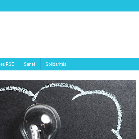
ues RSE
Santé
Solidarités