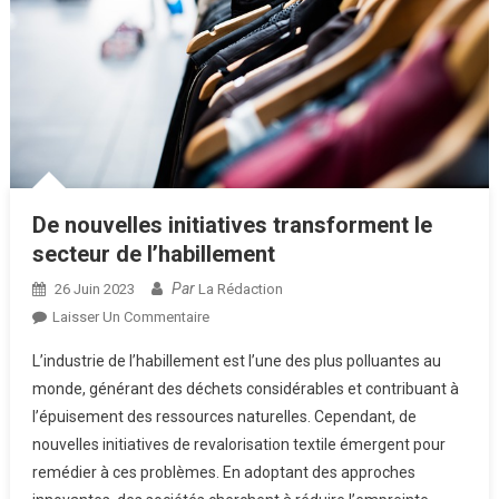
De nouvelles initiatives transforment le
secteur de l’habillement
Par
26 Juin 2023
La Rédaction
Sur
Laisser Un Commentaire
De
L’industrie de l’habillement est l’une des plus polluantes au
Nouvelles
monde, générant des déchets considérables et contribuant à
Initiatives
l’épuisement des ressources naturelles. Cependant, de
Transforment
nouvelles initiatives de revalorisation textile émergent pour
Le
Secteur
remédier à ces problèmes. En adoptant des approches
De