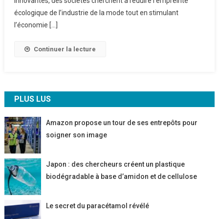
innovantes, des sociétés cherchent à réduire l’empreinte
L’habillement
écologique de l’industrie de la mode tout en stimulant
l’économie […]
Continuer la lecture
PLUS LUS
Amazon propose un tour de ses entrepôts pour
soigner son image
Japon : des chercheurs créent un plastique
biodégradable à base d’amidon et de cellulose
Le secret du paracétamol révélé