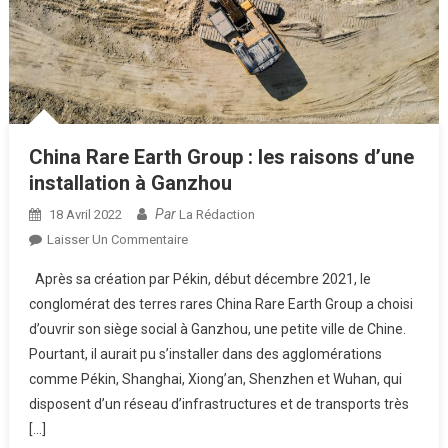
China Rare Earth Group : les raisons d’une
installation à Ganzhou
Par
18 Avril 2022
La Rédaction
Sur
Laisser Un Commentaire
China
Après sa création par Pékin, début décembre 2021, le
Rare
conglomérat des terres rares China Rare Earth Group a choisi
Earth
d’ouvrir son siège social à Ganzhou, une petite ville de Chine.
Group
Pourtant, il aurait pu s’installer dans des agglomérations
:
Les
comme Pékin, Shanghai, Xiong’an, Shenzhen et Wuhan, qui
Raisons
disposent d’un réseau d’infrastructures et de transports très
D’une
[…]
Installation