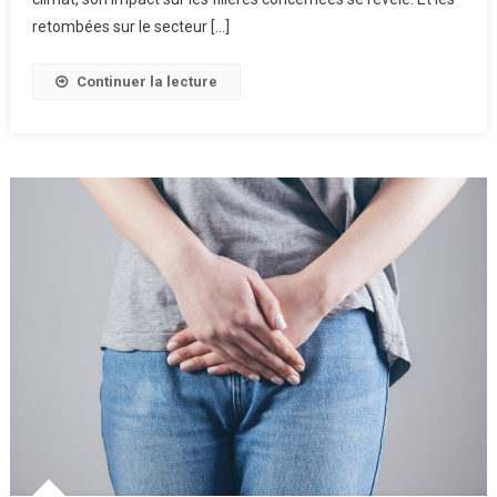
Le
retombées sur le secteur […]
Secteur
Du
Continuer la lecture
Charbon