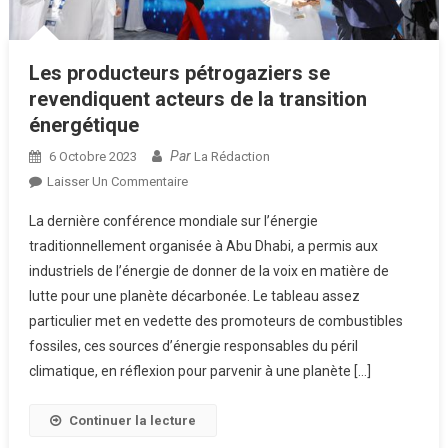
Les producteurs pétrogaziers se
revendiquent acteurs de la transition
énergétique
Par
6 Octobre 2023
La Rédaction
Sur
Laisser Un Commentaire
Les
La dernière conférence mondiale sur l’énergie
Producteurs
traditionnellement organisée à Abu Dhabi, a permis aux
Pétrogaziers
industriels de l’énergie de donner de la voix en matière de
Se
lutte pour une planète décarbonée. Le tableau assez
Revendiquent
Acteurs
particulier met en vedette des promoteurs de combustibles
De
fossiles, ces sources d’énergie responsables du péril
La
climatique, en réflexion pour parvenir à une planète […]
Transition
Énergétique
Continuer la lecture