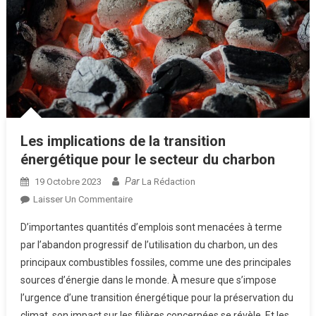
Les implications de la transition
énergétique pour le secteur du charbon
Par
19 Octobre 2023
La Rédaction
Sur
Laisser Un Commentaire
Les
D’importantes quantités d’emplois sont menacées à terme
Implications
par l’abandon progressif de l’utilisation du charbon, un des
De
principaux combustibles fossiles, comme une des principales
La
sources d’énergie dans le monde. À mesure que s’impose
Transition
Énergétique
l’urgence d’une transition énergétique pour la préservation du
Pour
climat, son impact sur les filières concernées se révèle. Et les