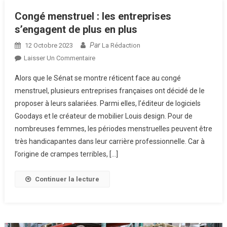
Congé menstruel : les entreprises
s’engagent de plus en plus
Par
12 Octobre 2023
La Rédaction
Sur
Laisser Un Commentaire
Congé
Alors que le Sénat se montre réticent face au congé
Menstruel :
menstruel, plusieurs entreprises françaises ont décidé de le
Les
proposer à leurs salariées. Parmi elles, l’éditeur de logiciels
Entreprises
Goodays et le créateur de mobilier Louis design. Pour de
S’engagent
De
nombreuses femmes, les périodes menstruelles peuvent être
Plus
très handicapantes dans leur carrière professionnelle. Car à
En
l’origine de crampes terribles, […]
Plus
Continuer la lecture