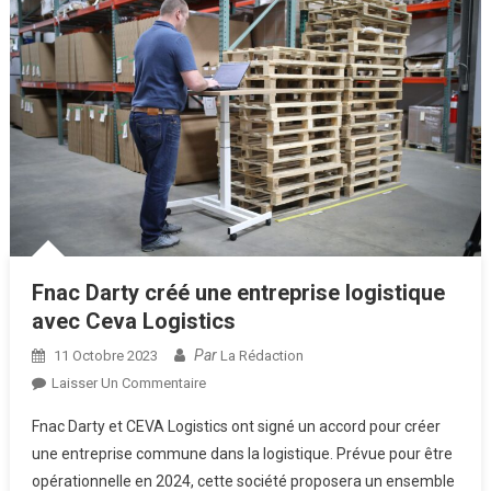
Fnac Darty créé une entreprise logistique
avec Ceva Logistics
Par
11 Octobre 2023
La Rédaction
Sur
Laisser Un Commentaire
Fnac
Fnac Darty et CEVA Logistics ont signé un accord pour créer
Darty
une entreprise commune dans la logistique. Prévue pour être
Créé
opérationnelle en 2024, cette société proposera un ensemble
Une