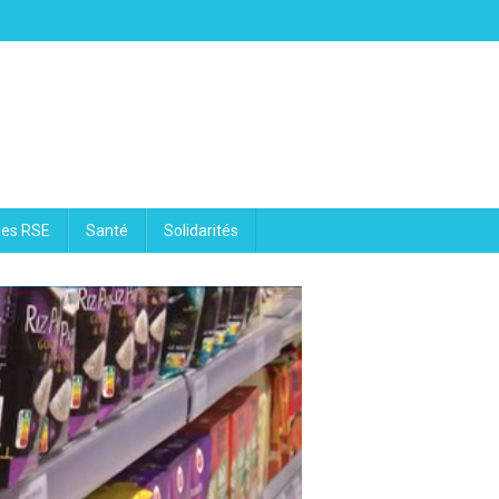
ues RSE
Santé
Solidarités