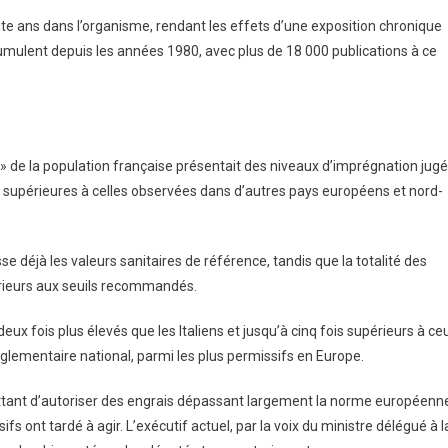
ente ans dans l’organisme, rendant les effets d’une exposition chronique
ccumulent depuis les années 1980, avec plus de 18 000 publications à ce
e » de la population française présentait des niveaux d’imprégnation jug
s supérieures à celles observées dans d’autres pays européens et nord-
e déjà les valeurs sanitaires de référence, tandis que la totalité des
rieurs aux seuils recommandés.
deux fois plus élevés que les Italiens et jusqu’à cinq fois supérieurs à ce
glementaire national, parmi les plus permissifs en Europe.
mettant d’autoriser des engrais dépassant largement la norme européenn
 ont tardé à agir. L’exécutif actuel, par la voix du ministre délégué à l