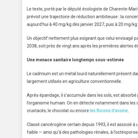
Le texte, porté par le député écologiste de Charente-Mar
prévoit une trajectoire de réduction ambitieuse : la con
aujourd’hui à 40 mg/kg dès janvier 2027, puis à 20 mg/kg 
Un objectif nettement plus exigeant que celui envisagé par
2038, soit près de vingt ans après les premières alertes 
Une menace sanitaire longtemps sous-estimée
Le cadmium est un métal lourd naturellement présent da
largement utilisés en agriculture conventionnelle.
Après épandage, il s’accumule dans les sols, est absorbé pa
l’organisme humain. On en détecte notamment dans les cér
crustacés, le chocolat ou encore
les flocons d’avoine
.
Classé cancérogène certain depuis 1993, il est associé à 
faible — ainsi qu’à des pathologies rénales, à l’ostéoporos