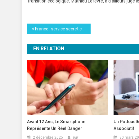
Transition écologique, Mathieu Lefèvre, a d’ailleurs jugé l
Navigation
France : service secret cherche espions
de
EN RELATION
l’article
Avant 12 Ans, Le Smartphone
Un Podcasth
Représente Un Réel Danger
Associatif
2 décembre 2025
par
30 mars 2