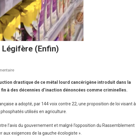
Légifère (enfin)
Sur
mentaire
Contre
uction drastique de ce métal lourd cancérigène introduit dans la
Le
t fin à des décennies d’inaction dénoncées comme criminelles.
Cadmium,
La
ançaise a adopté, par 144 voix contre 22, une proposition de loi visant à
France
phosphatés utilisés en agriculture.
Légifère
(enfin)
ntre l’avis du gouvernement et malgré l’opposition du Rassemblement
er aux exigences de la gauche écologiste ».