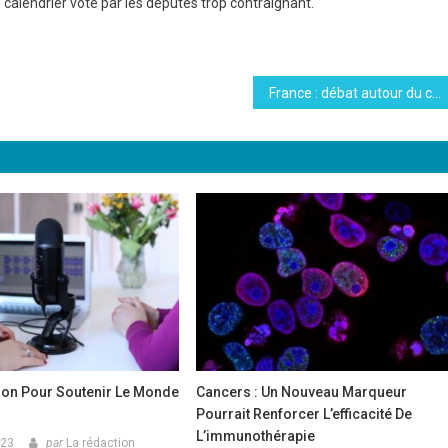
e calendrier voté par les députés trop contraignant.
France : débat autour du congé climatique
on Pour Soutenir Le Monde
Cancers : Un Nouveau Marqueur
Pourrait Renforcer L’efficacité De
L’immunothérapie
023
par
La rédaction