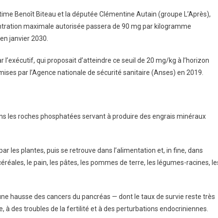
itime Benoît Biteau et la députée Clémentine Autain (groupe L’Après),
centration maximale autorisée passera de 90 mg par kilogramme
en janvier 2030.
 l’exécutif, qui proposait d’atteindre ce seuil de 20 mg/kg à l’horizon
émises par l’Agence nationale de sécurité sanitaire (Anses) en 2019.
ns les roches phosphatées servant à produire des engrais minéraux
r les plantes, puis se retrouve dans l’alimentation et, in fine, dans
éales, le pain, les pâtes, les pommes de terre, les légumes-racines, le
une hausse des cancers du pancréas — dont le taux de survie reste très
e, à des troubles de la fertilité et à des perturbations endocriniennes.