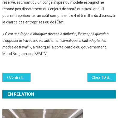
réservé, estimant qu’un congé inspiré du modèle espagnol ne
répond pas directement aux enjeux de santé au travail et qu’il
pourrait représenter un coût compris entre 4 et 5 milliards d’euros, à
la charge des entreprises ou de l’État.
«
C’est une façon d’abdiquer devant la difficulté, il n’est pas question
d’opposer le travail au réchauffement climatique. Il faut adapter les
modes de travail
», a rétorqué la porte-parole du gouvernement,
Maud Bregeon, sur BFMTV.
Navigation
Contre le cadmium, la France légifère (enfin)
Chez TD Bank, la surveillance au travail qui inquiète
de
EN RELATION
l’article