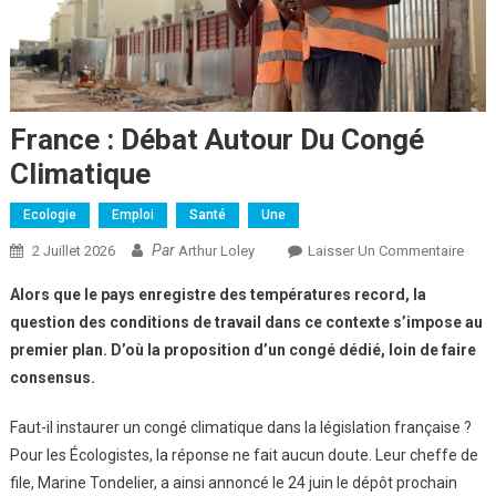
France : Débat Autour Du Congé
Climatique
Ecologie
Emploi
Santé
Une
Par
Sur
2 Juillet 2026
Arthur Loley
Laisser Un Commentaire
Fran
Alors que le pays enregistre des températures record, la
:
question des conditions de travail dans ce contexte s’impose au
Déba
premier plan. D’où la proposition d’un congé dédié, loin de faire
Auto
consensus.
Du
Con
Faut-il instaurer un congé climatique dans la législation française ?
Clim
Pour les Écologistes, la réponse ne fait aucun doute. Leur cheffe de
file, Marine Tondelier, a ainsi annoncé le 24 juin le dépôt prochain