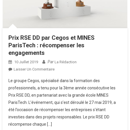
Prix RSE DD par Cegos et MINES
ParisTech : récompenser les
engagements
Par
10 Juillet 2019
La Rédaction
Sur
Laisser Un Commentaire
Prix
Le groupe Cegos, spécialisé dans la formation des
RSE
professionnels, a tenu pour la 3ème année consécutive les
DD
Prix RSE DD, en partenariat avec la grande école MINES
Par
ParisTech. L’événement, qui s’est déroulé le 27 mai 2019, a
Cegos
Et
été l’occasion de récompenser les entreprises s’étant
MINES
investies dans des projets responsables. Le prix RSE DD
ParisTech
récompense chaque […]
: