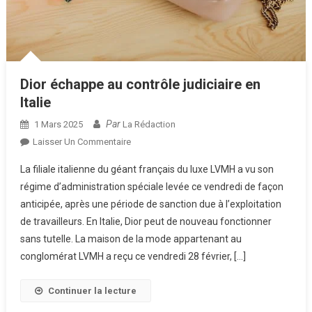
Dior échappe au contrôle judiciaire en
Italie
Par
1 Mars 2025
La Rédaction
Sur
Laisser Un Commentaire
Dior
La filiale italienne du géant français du luxe LVMH a vu son
Échappe
régime d’administration spéciale levée ce vendredi de façon
Au
anticipée, après une période de sanction due à l’exploitation
Contrôle
de travailleurs. En Italie, Dior peut de nouveau fonctionner
Judiciaire
En
sans tutelle. La maison de la mode appartenant au
Italie
conglomérat LVMH a reçu ce vendredi 28 février, […]
Continuer la lecture