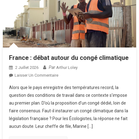
France : débat autour du congé climatique
Par
2 Juillet 2026
Arthur Loley
Sur
Laisser Un Commentaire
France
Alors que le pays enregistre des températures record, la
:
question des conditions de travail dans ce contexte s’impose
Débat
au premier plan. D’où la proposition d’un congé dédié, loin de
Autour
faire consensus. Faut-il instaurer un congé climatique dans la
Du
Congé
législation française ? Pour les Écologistes, la réponse ne fait
Climatique
aucun doute. Leur cheffe de file, Marine […]