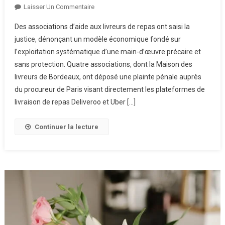
Sur
Laisser Un Commentaire
Le
Des associations d’aide aux livreurs de repas ont saisi la
Modèle
justice, dénonçant un modèle économique fondé sur
Uber
l’exploitation systématique d’une main-d’œuvre précaire et
Au
sans protection. Quatre associations, dont la Maison des
Banc
Des
livreurs de Bordeaux, ont déposé une plainte pénale auprès
Accusés
du procureur de Paris visant directement les plateformes de
livraison de repas Deliveroo et Uber […]
Continuer la lecture