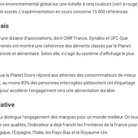
core environnemental global sur une échelle à cinq couleurs (vert à rouge
t été scorés. L’expérimentation en cours concerne 15 000 références.
çais
d’une dizaine d’associations, dont CIWF France, Synabio et UFC-Que
s menés ont montré une cohérence des aliments classés par le Planet-
icole et alimentaire. Selon elle, il s’agit du système d’affichage le plus
e que le Planet Score répond aux attentes des consommateurs de mieux
t, au moins 83% des personnes interrogées plébiscitent cet étiquetage.
ace pour accélérer l’engagement vers une alimentation durable.
iative
 qui distingue l’engagement des marques pour un monde meilleur. On lou
es qualités, l’indicateur a déjà franchi les frontières de la France pour
ique, l’Espagne, l’Italie, les Pays-Bas et le Royaume-Uni.