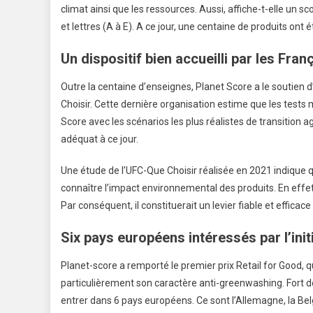
climat ainsi que les ressources. Aussi, affiche-t-elle un s
et lettres (A à E). A ce jour, une centaine de produits on
Un dispositif bien accueilli par les Fran
Outre la centaine d’enseignes, Planet Score a le soutien 
Choisir. Cette dernière organisation estime que les test
Score avec les scénarios les plus réalistes de transition agr
adéquat à ce jour.
Une étude de l’UFC-Que Choisir réalisée en 2021 indiqu
connaître l’impact environnemental des produits. En effe
Par conséquent, il constituerait un levier fiable et effic
Six pays européens intéressés par l’init
Planet-score a remporté le premier prix Retail for Good,
particulièrement son caractère anti-greenwashing. Fort de s
entrer dans 6 pays européens. Ce sont l’Allemagne, la Belg