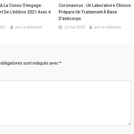
A La Conso S’engage :
Coronavirus : Un Laboratoire Chinois
t De L’édition 2021 Avec 4
Prépare Un Traitement À Base
D’anticorps
2021
par
La rédaction
22 mai 2020
par
La rédaction
obligatoires sont indiqués avec
*