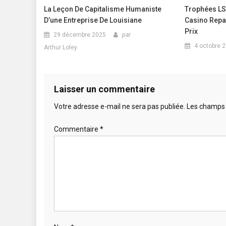
La Leçon De Capitalisme Humaniste
Trophées LS
D’une Entreprise De Louisiane
Casino Repar
Prix
29 décembre 2025
par
4 octobre 
Arthur Loley
Laisser un commentaire
Votre adresse e-mail ne sera pas publiée.
Les champs 
Commentaire
*