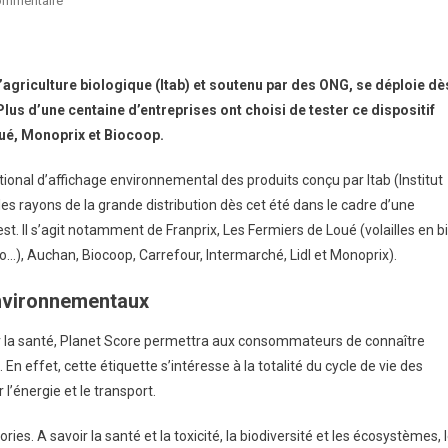
ommentaire
Planet
Score
Dans
l’agriculture biologique (Itab) et soutenu par des ONG, se déploie dè
Les
us d’une centaine d’entreprises ont choisi de tester ce dispositif
Rayons
ué, Monoprix et Biocoop.
Dès
Cet
tional d’affichage environnemental des produits conçu par Itab (Institut
Été
les rayons de la grande distribution dès cet été dans le cadre d’une
st. Il s’agit notamment de Franprix, Les Fermiers de Loué (volailles en b
o…), Auchan, Biocoop, Carrefour, Intermarché, Lidl et Monoprix).
environnementaux
ur la santé, Planet Score permettra aux consommateurs de connaître
n effet, cette étiquette s’intéresse à la totalité du cycle de vie des
l’énergie et le transport.
ies. A savoir la santé et la toxicité, la biodiversité et les écosystèmes, 