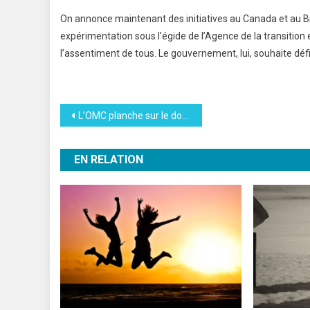
On annonce maintenant des initiatives au Canada et au Brés
expérimentation sous l’égide de l’Agence de la transition
l’assentiment de tous. Le gouvernement, lui, souhaite défi
Navigation
L’OMC planche sur le dossier de la surpêche
de
EN RELATION
l’article