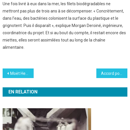
Une fois livré à eux dans la mer, les filets biodégradables ne
mettront pas plus de trois ans à se décompenser. « Concrètement,
dans l’eau, des bactéries colonisent la surface du plastique et le
grignotent. Puis il disparaît », explique Morgan Deroiné, ingénieure,
coordinatrice du projet. Et si au bout du compte, il restait encore des
miettes, elles seront assimilées tout au long de la chaîne
alimentaire.
Navigation
Moët Hennessy : vers l’arrêt de l’utilisation des herbicides en Champagne
Accord politique de gouvernance : ADP-Maliba, la cohérence d’un engagement
de
EN RELATION
l’article