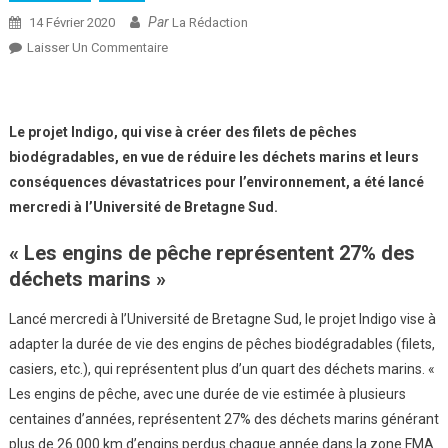
Par
14 Février 2020
La Rédaction
Sur
Laisser Un Commentaire
Pêche :
Des
Filets
Le projet Indigo, qui vise à créer des filets de pêches
Biodégradables
biodégradables, en vue de réduire les déchets marins et leurs
Pour
conséquences dévastatrices pour l’environnement, a été lancé
Lutter
mercredi à l’Université de Bretagne Sud.
Contre
La
« Les engins de pêche représentent 27% des
Pollution
déchets marins »
Plastique
Lancé mercredi à l’Université de Bretagne Sud, le projet Indigo vise à
adapter la durée de vie des engins de pêches biodégradables (filets,
casiers, etc.), qui représentent plus d’un quart des déchets marins. «
Les engins de pêche, avec une durée de vie estimée à plusieurs
centaines d’années, représentent 27% des déchets marins générant
plus de 26.000 km d’engins perdus chaque année dans la zone FMA