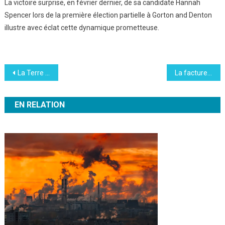
La victoire surprise, en février dernier, de sa candidate Hannah
Spencer lors de la première élection partielle à Gorton and Denton
illustre avec éclat cette dynamique prometteuse.
Navigation
La Terre en surchauffe : l’ONU tire la sonnette d’alarme
La facture verte que les New-Yorkais refusent de payer
de
EN RELATION
l’article