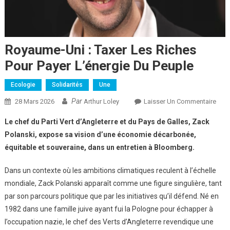
Royaume-Uni : Taxer Les Riches
Pour Payer L’énergie Du Peuple
Ecologie
Solidarités
Une
Par
Sur
28 Mars 2026
Arthur Loley
Laisser Un Commentaire
Roy
Le chef du Parti Vert d’Angleterre et du Pays de Galles, Zack
Uni
Polanski, expose sa vision d’une économie décarbonée,
:
équitable et souveraine, dans un entretien à Bloomberg.
Taxe
Les
Dans un contexte où les ambitions climatiques reculent à l’échelle
Rich
mondiale, Zack Polanski apparaît comme une figure singulière, tant
Pour
Paye
par son parcours politique que par les initiatives qu’il défend. Né en
L’én
1982 dans une famille juive ayant fui la Pologne pour échapper à
Du
l’occupation nazie, le chef des Verts d’Angleterre revendique une