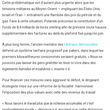
Cette problématique est d’autant plus urgente alors que les
tensions militaires au Moyen-Orient — impliquant les États-Unis,
Israël et l’Iran — entraînent une flambée des prix du pétrole et du
gaz. Face à cette situation, Polanski préconise la constitution d’un
fonds de 8,4 milliards de livres sterling afin de prévenir toute hausse
supplémentaire des factures au-delà du plafond fixé jusqu’en juin.
À plus long terme, l’ancien membre des
Libéraux-démocrates
défend un système tarifaire progressif par paliers, dans lequel les
premiers kilowattheures consommés seraient gratuits. «
Nous ne
pouvons pas laisser les gens grelotter en hiver ni vivre dans des
logements humides et insalubres
», insiste-t-il.
Pour financer ces mesures sans aggraver le déficit, le dirigeant
écologiste mise sur une réforme de la fiscalité : harmoniser
l’imposition des plus-values avec celle des revenus du travail.
«
Nous taxons le travail plus que la richesse accumulée, et c’est
profondément injuste
», dénonce-t-il, ajoutant que cette distorsion