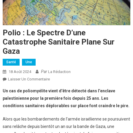
Polio : Le Spectre D’une
Catastrophe Sanitaire Plane Sur
Gaza
Santé
Une
Par
18 Août 2024
La Rédaction
Sur
Laisser Un Commentaire
Polio
Un cas de poliomyélite vient d’être détecté dans l’enclave
:
palestinienne pour la première fois depuis 25 ans. Les
Le
conditions sanitaires déplorables sur place font craindre le pire.
Spectre
D’une
Alors que les bombardements de l’armée israélienne se poursuivent
Catastrophe
sans relâche depuis bientôt un an sur la bande de Gaza, une
Sanitaire