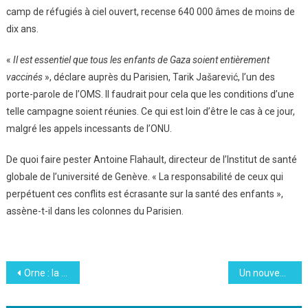
camp de réfugiés à ciel ouvert, recense 640 000 âmes de moins de
dix ans.
«
Il est essentiel que tous les enfants de Gaza soient entièrement
vaccinés
», déclare auprès du Parisien, Tarik Jašarević, l’un des
porte-parole de l’OMS. Il faudrait pour cela que les conditions d’une
telle campagne soient réunies. Ce qui est loin d’être le cas à ce jour,
malgré les appels incessants de l’ONU.
De quoi faire pester Antoine Flahault, directeur de l’Institut de santé
globale de l’université de Genève. « La responsabilité de ceux qui
perpétuent ces conflits est écrasante sur la santé des enfants »,
assène-t-il dans les colonnes du Parisien.
Navigation
Orne : la biscuiterie de l’Abbaye s’engage pour la planète
Un nouveau type de mémoire pour rendre l’IA moins énergivore
de