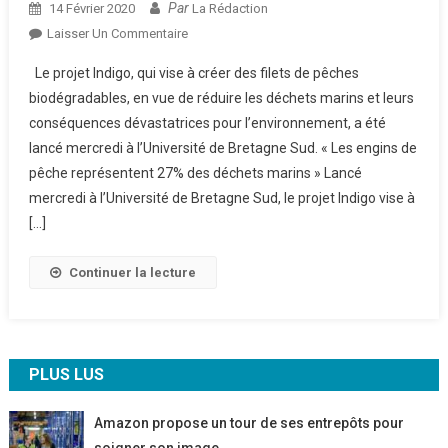
Par
14 Février 2020
La Rédaction
Sur
Laisser Un Commentaire
Pêche :
Le projet Indigo, qui vise à créer des filets de pêches
Des
biodégradables, en vue de réduire les déchets marins et leurs
Filets
conséquences dévastatrices pour l’environnement, a été
Biodégradables
lancé mercredi à l’Université de Bretagne Sud. « Les engins de
Pour
Lutter
pêche représentent 27% des déchets marins » Lancé
Contre
mercredi à l’Université de Bretagne Sud, le projet Indigo vise à
La
[…]
Pollution
Plastique
Continuer la lecture
PLUS LUS
Amazon propose un tour de ses entrepôts pour