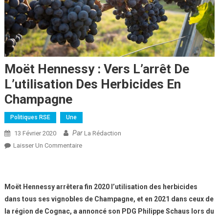
Moët Hennessy : Vers L’arrêt De
L’utilisation Des Herbicides En
Champagne
Politiques RSE
Une
Par
13 Février 2020
La Rédaction
Sur
Laisser Un Commentaire
Moët
Hennessy :
Vers
Moët Hennessy arrêtera fin 2020 l’utilisation des herbicides
L’arrêt
dans tous ses vignobles de Champagne, et en 2021 dans ceux de
De
la région de Cognac, a annoncé son PDG Philippe Schaus lors du
L’utilisation