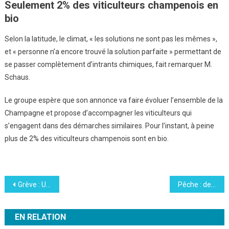
Seulement 2% des viticulteurs champenois en
bio
Selon la latitude, le climat, « les solutions ne sont pas les mêmes »,
et « personne n’a encore trouvé la solution parfaite » permettant de
se passer complètement d’intrants chimiques, fait remarquer M.
Schaus.
Le groupe espère que son annonce va faire évoluer l’ensemble de la
Champagne et propose d’accompagner les viticulteurs qui
s’engagent dans des démarches similaires. Pour l’instant, à peine
plus de 2% des viticulteurs champenois sont en bio.
Navigation
Grève : Un bel élan de solidarité de la part du collectif Le Stream Reconductible
Pêche : des filets biodégradables pour lutter contre la pollution plastique
de
EN RELATION
l’article