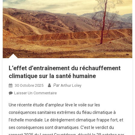
L’effet d’entraînement du réchauffement
climatique sur la santé humaine
Par
30 Octobre 2025
Arthur Loley
Sur
Laisser Un Commentaire
L’effet
Une récente étude d’ampleur lève le voile sur les
D’entraînement
conséquences sanitaires extrêmes du fléau climatique à
Du
l’échelle mondiale. Le dérèglement climatique frappe fort, et
Réchauffement
ses conséquences sont dramatiques. C’est le verdict du
Climatique
Sur
rapport 2025 du Lancet Countdown, dévoilé le 29 octobre par