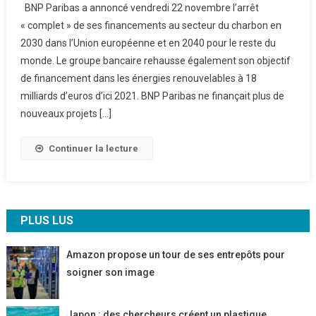
BNP Paribas a annoncé vendredi 22 novembre l’arrêt
Paribas :
« complet » de ses financements au secteur du charbon en
Arrêt
2030 dans l’Union européenne et en 2040 pour le reste du
Complet
monde. Le groupe bancaire rehausse également son objectif
Des
Financements
de financement dans les énergies renouvelables à 18
Dans
milliards d’euros d’ici 2021. BNP Paribas ne finançait plus de
Le
nouveaux projets […]
Charbon
En
Continuer la lecture
2040
PLUS LUS
Amazon propose un tour de ses entrepôts pour
soigner son image
Japon : des chercheurs créent un plastique