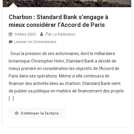
Charbon : Standard Bank s’engage à
mieux considérer l’Accord de Paris
Par
9 Mars 2020
La Rédaction
Sur
Laisser Un Commentaire
Charbon
Sous la pression de ses actionnaires, dont le milliardaire
:
britannique Christopher Hohn, Standard Bank a décidé de
Standard
mieux prendre en considération les objectifs de l’Accord de
Bank
Paris dans ses opérations. Même si elle continuera de
S’engage
À
financer des activités liées au charbon. Standard Bank vient
Mieux
de publier sa politique en matière de financement des projets
Considérer
[…]
L’Accord
De
Continuer la lecture
Paris