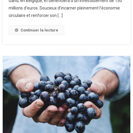
Gand, en Belgique, et bénéficiera d’un investissement de 150
Usine
millions d’euros. Soucieux d’incarner pleinement l’économie
De
circulaire et renforcer son […]
Production
De
Continuer la lecture
Biodiesel
De
Deuxième
Génération