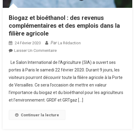
Biogaz et bioéthanol : des revenus
complémentaires et des emplois dans la
filière agricole
Par
24 Février 2020
La Rédaction
Sur
Laisser Un Commentaire
Biogaz
Le Salon International de l’Agriculture (SIA) a ouvert ses
Et
portes à Paris le samedi 22 février 2020. Durant 9 jours, les
Bioéthanol
visiteurs pourront découvrir toute la filière agricole à la Porte
:
de Versailles. Ce sera l’occasion de mettre en valeur
Des
Revenus
l’importance du biogaz et du bioéthanol pour les agriculteurs
Complémentaires
et l’environnement. GRDF et GRTgaz […]
Et
Des
Continuer la lecture
Emplois
Dans
La