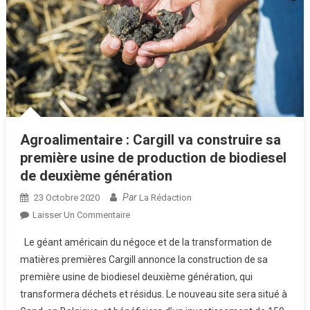
Agroalimentaire : Cargill va construire sa
première usine de production de biodiesel
de deuxième génération
Par
23 Octobre 2020
La Rédaction
Sur
Laisser Un Commentaire
Agroalimentaire :
Le géant américain du négoce et de la transformation de
Cargill
matières premières Cargill annonce la construction de sa
Va
première usine de biodiesel deuxième génération, qui
Construire
transformera déchets et résidus. Le nouveau site sera situé à
Sa
Première