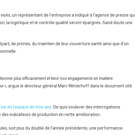
Unis
 visés, un représentant de l’entreprise a indiqué à l’agence de presse qu
n, la logistique et le contrôle qualité seront épargnés. Sand doute une
art, de primes, du maintien de leur couverture santé ainsi que d’un
ionnelle.
ctionner plus efficacement et tenir nos engagements en matière
me
», argue le directeur général Marc Winterhoff dans le document cité
rise en l’espace de trois ans
. De quoi soulever des interrogations
 des indicateurs de production en nette amélioration.
ules, soit plus du double de l’année précédente, une performance