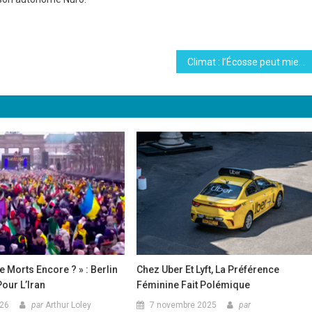
Climat : l’Écosse peut mieux faire
 Morts Encore ? » : Berlin
Chez Uber Et Lyft, La Préférence
our L’Iran
Féminine Fait Polémique
026
par
Arthur Loley
7 novembre 2025
par