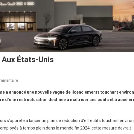
s Aux États-Unis
Sur
ommentaire
Lucid
me a annoncé une nouvelle vague de licenciements touchant environ
Taille
e d’une restructuration destinée à maîtriser ses coûts et à accélér
Dans
Ses
Effectifs
rs s’apprête à lancer un plan de réduction d’effectifs touchant environ
Aux
 employés à temps plein dans le monde fin 2024, cette mesure devrait
États-