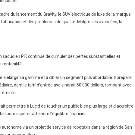
industriel.
dre du lancement du Gravity, le SUV électrique de luxe de la marque,
 fabrication et des problèmes de qualité. Malgré ces avancées, la
ain saoudien PIF, continue de cumuler des pertes substantielles et
 rentabilité.
e à élargir sa gamme et à cibler un segment plus abordable. Il prépare
diaire, dont le tarif d’entrée avoisinerait 50 000 dollars, rompant avec
‑premium.
vrait permettre à Lucid de toucher un public bien plus large et d’accroître
e pour espérer atteindre l’équilibre financier.
te autonome via un projet de service de robotaxis dans la région de San
aison autonome Nuro.