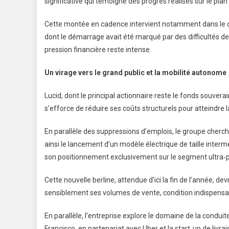
significative qui témoigne des progrès réalisés sur le plan 
Cette montée en cadence intervient notamment dans le ca
dont le démarrage avait été marqué par des difficultés de
pression financière reste intense.
Un virage vers le grand public et la mobilité autonome
Lucid, dont le principal actionnaire reste le fonds souver
s’efforce de réduire ses coûts structurels pour atteindre la
En parallèle des suppressions d’emplois, le groupe cherch
ainsi le lancement d’un modèle électrique de taille intermé
son positionnement exclusivement sur le segment ultra
Cette nouvelle berline, attendue d’ici la fin de l’année, de
sensiblement ses volumes de vente, condition indispensabl
En parallèle, l’entreprise explore le domaine de la condui
Francisco, en partenariat avec Uber et la start‑up de livr