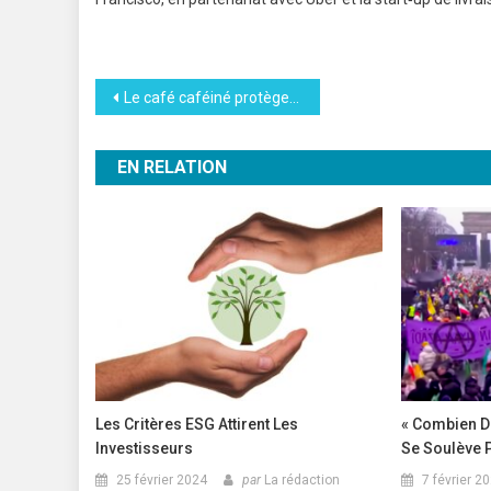
Navigation
Le café caféiné protègerait le cerveau de la démence
de
EN RELATION
l’article
Les Critères ESG Attirent Les
« Combien De
Investisseurs
Se Soulève P
25 février 2024
par
La rédaction
7 février 2