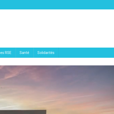
ues RSE
Santé
Solidarités