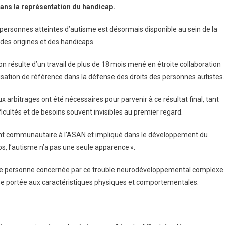
ans la représentation du handicap.
Autiste
Fait
s personnes atteintes d’autisme est désormais disponible au sein de la
Son
, des origines et des handicaps.
Entrée
Chez
on résulte d’un travail de plus de 18 mois mené en étroite collaboration
Mattel
sation de référence dans la défense des droits des personnes autistes.
 arbitrages ont été nécessaires pour parvenir à ce résultat final, tant
icultés et de besoins souvent invisibles au premier regard.
t communautaire à l’ASAN et impliqué dans le développement du
, l’autisme n’a pas une seule apparence ».
 une personne concernée par ce trouble neurodéveloppemental complexe.
euse portée aux caractéristiques physiques et comportementales.