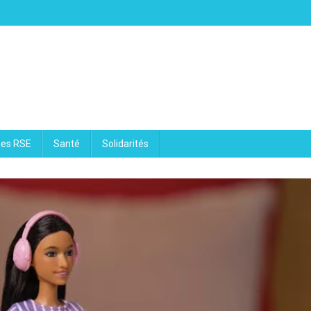
ues RSE
Santé
Solidarités