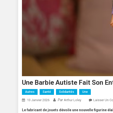
Une Barbie Autiste Fait Son En
Autres
Santé
Solidarités
Une
Par
13 Janvier 2026
Arthur Loley
Laisser Un C
Le fabricant de jouets dévoile une nouvelle figurine é