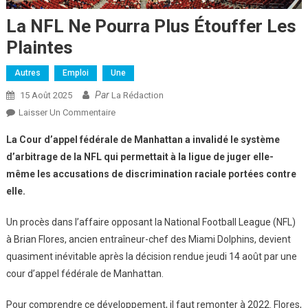
La NFL Ne Pourra Plus Étouffer Les
Plaintes
Autres
Emploi
Une
Par
15 Août 2025
La Rédaction
Sur
Laisser Un Commentaire
La
La Cour d’appel fédérale de Manhattan a invalidé le système
NFL
d’arbitrage de la NFL qui permettait à la ligue de juger elle-
Ne
même les accusations de discrimination raciale portées contre
Pourra
elle.
Plus
Étouffer
Un procès dans l’affaire opposant la National Football League (NFL)
Les
Plaintes
à Brian Flores, ancien entraîneur-chef des Miami Dolphins, devient
quasiment inévitable après la décision rendue jeudi 14 août par une
cour d’appel fédérale de Manhattan.
Pour comprendre ce développement, il faut remonter à 2022. Flores,