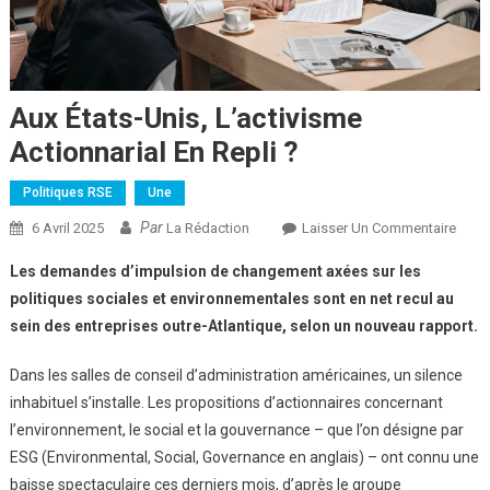
Aux États-Unis, L’activisme
Actionnarial En Repli ?
Politiques RSE
Une
Par
Sur
6 Avril 2025
La Rédaction
Laisser Un Commentaire
Aux
Les demandes d’impulsion de changement axées sur les
États
politiques sociales et environnementales sont en net recul au
Unis,
sein des entreprises outre-Atlantique, selon un nouveau rapport.
L’act
Actio
Dans les salles de conseil d’administration américaines, un silence
En
inhabituel s’installe. Les propositions d’actionnaires concernant
Repli
?
l’environnement, le social et la gouvernance – que l’on désigne par
ESG (Environmental, Social, Governance en anglais) – ont connu une
baisse spectaculaire ces derniers mois, d’après le groupe