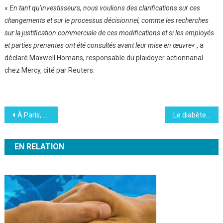
«
En tant qu’investisseurs, nous voulions des clarifications sur ces
changements et sur le processus décisionnel, comme les recherches
sur la justification commerciale de ces modifications et si les employés
et parties prenantes ont été consultés avant leur mise en œuvre
« , a
déclaré Maxwell Homans, responsable du plaidoyer actionnarial
chez Mercy, cité par Reuters.
Navigation
À Paris, Al Gore rallume la flamme écologique
Le diabète maternel, clé du mystère de l’autisme ?
de
EN RELATION
l’article