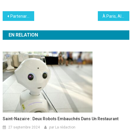
Navigation
Partenariat avec Avegott : Stelogy accélère sa « démarche éco-responsable »
À Paris, Al Gore rallume la flamme écologique
de
EN RELATION
l’article
Saint-Nazaire : Deux Robots Embauchés Dans Un Restaurant
27 septembre 2024
par
La rédaction