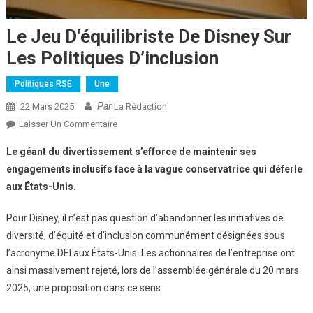
Le Jeu D’équilibriste De Disney Sur
Les Politiques D’inclusion
Politiques RSE
Une
Par
22 Mars 2025
La Rédaction
Sur
Laisser Un Commentaire
Le
Le géant du divertissement s’efforce de maintenir ses
Jeu
engagements inclusifs face à la vague conservatrice qui déferle
D’équilibriste
aux États-Unis.
De
Disney
Pour Disney, il n’est pas question d’abandonner les initiatives de
Sur
diversité, d’équité et d’inclusion communément désignées sous
Les
Politiques
l’acronyme DEI aux États-Unis. Les actionnaires de l’entreprise ont
D’inclusion
ainsi massivement rejeté, lors de l’assemblée générale du 20 mars
2025, une proposition dans ce sens.