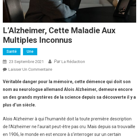
L’Alzheimer, Cette Maladie Aux
Multiples Inconnus
Santé
Une
Par
23 Septembre 2021
La Rédaction
Sur
Laisser Un Commentaire
L’Alzheimer,
Véritable danger pour la mémoire, cette démence qui doit son
Cette
nom au neurologue
allemand Alois Alzheimer, demeure encore
Maladie
un des grands mystères de la science depuis sa découverte il y a
Aux
plus d’un siècle.
Multiples
Inconnus
Alois Alzheimer à qui l’humanité doit la toute première description
de l’Alzheimer ne l’aurait peut-être pas cru. Mais depuis sa trouvaille
en 1906, le monde en est encore à s’interroger sur un certain