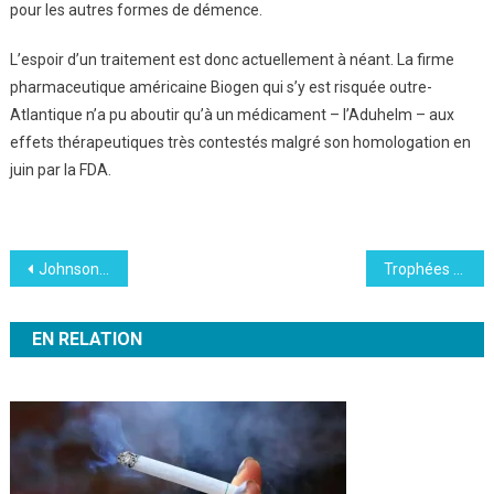
pour les autres formes de démence.
L’espoir d’un traitement est donc actuellement à néant. La firme
pharmaceutique américaine Biogen qui s’y est risquée outre-
Atlantique n’a pu aboutir qu’à un médicament – l’Aduhelm – aux
effets thérapeutiques très contestés malgré son homologation en
juin par la FDA.
Navigation
Johnson & Johnson fait chou blanc dans la lutte contre le sida
Trophées LSA La conso s’engage : Casino repart de l’édition 2021 avec 4 prix
de
EN RELATION
l’article