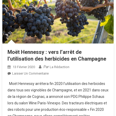
Moët Hennessy : vers l’arrêt de
l’utilisation des herbicides en Champagne
Par
13 Février 2020
La Rédaction
Sur
Laisser Un Commentaire
Moët
Moët Hennessy arrêtera fin 2020 l’utilisation des herbicides
Hennessy :
dans tous ses vignobles de Champagne, et en 2021 dans ceux
Vers
de la région de Cognac, a annoncé son PDG Philippe Schaus
L’arrêt
lors du salon Wine Paris-Vinexpo. Des tracteurs électriques et
De
L’utilisation
des robots pour une production éco-responsable « Fin 2020
Des
en Champagne, nous allons complètement arrêter