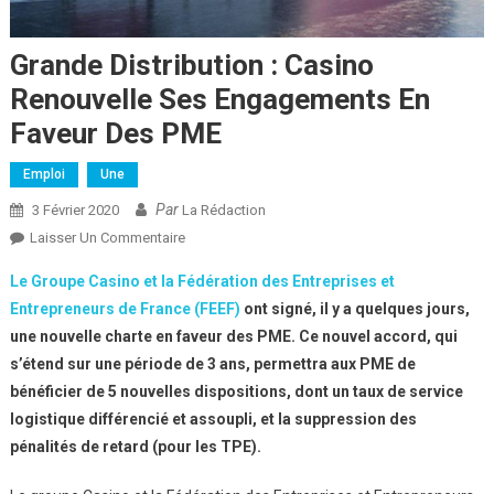
Grande Distribution : Casino
Renouvelle Ses Engagements En
Faveur Des PME
Emploi
Une
Par
3 Février 2020
La Rédaction
Sur
Laisser Un Commentaire
Grande
Le Groupe Casino et la Fédération des Entreprises et
Distribution :
Entrepreneurs de France (FEEF)
ont signé, il y a quelques jours,
Casino
une nouvelle charte en faveur des PME. Ce nouvel accord, qui
Renouvelle
s’étend sur une période de 3 ans, permettra aux PME de
Ses
Engagements
bénéficier de 5 nouvelles dispositions, dont un taux de service
En
logistique différencié et assoupli, et la suppression des
Faveur
pénalités de retard (pour les TPE).
Des
PME