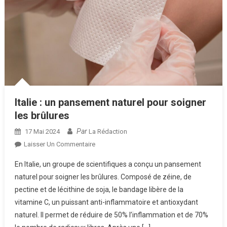
Italie : un pansement naturel pour soigner
les brûlures
Par
17 Mai 2024
La Rédaction
Sur
Laisser Un Commentaire
Italie :
En Italie, un groupe de scientifiques a conçu un pansement
Un
naturel pour soigner les brûlures. Composé de zéine, de
Pansement
pectine et de lécithine de soja, le bandage libère de la
Naturel
vitamine C, un puissant anti-inflammatoire et antioxydant
Pour
Soigner
naturel. Il permet de réduire de 50% l’inflammation et de 70%
Les