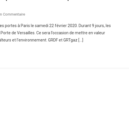
Sur
Un Commentaire
Biogaz
es portes à Paris le samedi 22 février 2020. Durant 9 jours, les
Et
la Porte de Versailles. Ce sera l’occasion de mettre en valeur
Bioéthanol
ulteurs et l’environnement. GRDF et GRTgaz […]
:
Des
Revenus
Complémentaires
Et
Des
Emplois
Dans
La
Filière
Agricole