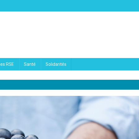
ues RSE
Santé
Solidarités