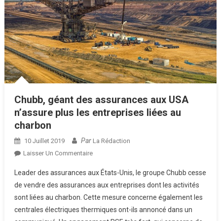
Chubb, géant des assurances aux USA
n’assure plus les entreprises liées au
charbon
Par
10 Juillet 2019
La Rédaction
Sur
Laisser Un Commentaire
Chubb,
Leader des assurances aux États-Unis, le groupe Chubb cesse
Géant
de vendre des assurances aux entreprises dont les activités
Des
sont liées au charbon. Cette mesure concerne également les
Assurances
centrales électriques thermiques ont-ils annoncé dans un
Aux
USA