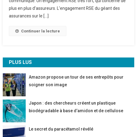
communiqué. Un engagement RSE très fort, qui concerne de
N’assure
plus en plus d’assureurs. L’engagement RSE du géant des
Plus
assurances sur le […]
Les
Entreprises
Continuer la lecture
Liées
Au
Charbon
PLUS LUS
Amazon propose un tour de ses entrepôts pour
soigner son image
Japon : des chercheurs créent un plastique
biodégradable à base d’amidon et de cellulose
Le secret du paracétamol révélé