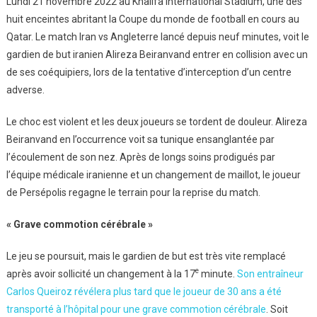
Lundi 21 novembre 2022 au Khalifa International Stadium, une des
Gérer
Les
huit enceintes abritant la Coupe du monde de football en cours au
Commotions
Qatar. Le match Iran vs Angleterre lancé depuis neuf minutes, voit le
Cérébrales
gardien de but iranien Alireza Beiranvand entrer en collision avec un
de ses coéquipiers, lors de la tentative d’interception d’un centre
adverse.
Le choc est violent et les deux joueurs se tordent de douleur. Alireza
Beiranvand en l’occurrence voit sa tunique ensanglantée par
l’écoulement de son nez. Après de longs soins prodigués par
l’équipe médicale iranienne et un changement de maillot, le joueur
de Persépolis regagne le terrain pour la reprise du match.
« Grave commotion cérébrale »
Le jeu se poursuit, mais le gardien de but est très vite remplacé
e
après avoir sollicité un changement à la 17
minute.
Son entraîneur
Carlos Queiroz révélera plus tard que le joueur de 30 ans a été
transporté à l’hôpital pour une grave commotion cérébrale
. Soit