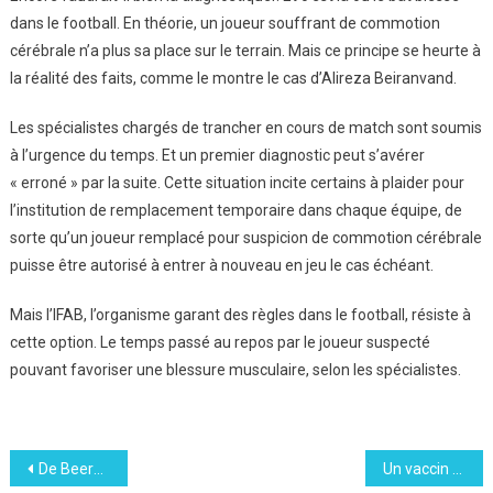
dans le football. En théorie, un joueur souffrant de commotion
cérébrale n’a plus sa place sur le terrain. Mais ce principe se heurte à
la réalité des faits, comme le montre le cas d’Alireza Beiranvand.
Les spécialistes chargés de trancher en cours de match sont soumis
à l’urgence du temps. Et un premier diagnostic peut s’avérer
« erroné » par la suite. Cette situation incite certains à plaider pour
l’institution de remplacement temporaire dans chaque équipe, de
sorte qu’un joueur remplacé pour suspicion de commotion cérébrale
puisse être autorisé à entrer à nouveau en jeu le cas échéant.
Mais l’IFAB, l’organisme garant des règles dans le football, résiste à
cette option. Le temps passé au repos par le joueur suspecté
pouvant favoriser une blessure musculaire, selon les spécialistes.
Navigation
De Beers : un diamant bleu aux enchères chez Sotheby’s
Un vaccin prometteur contre le cancer de la peau en cours de conception