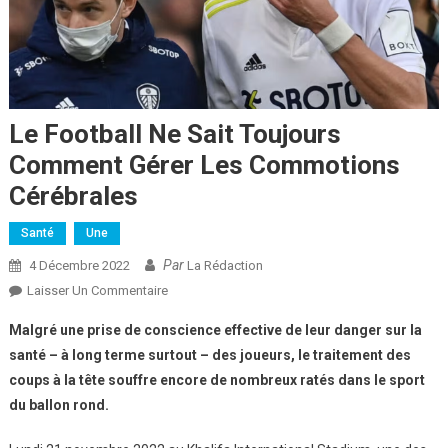
Le Football Ne Sait Toujours
Comment Gérer Les Commotions
Cérébrales
Santé
Une
Par
4 Décembre 2022
La Rédaction
Sur
Laisser Un Commentaire
Le
Malgré une prise de conscience effective de leur danger sur la
Football
santé – à long terme surtout – des joueurs, le traitement des
Ne
coups à la tête souffre encore de nombreux ratés dans le sport
Sait
du ballon rond.
Toujours
Comment