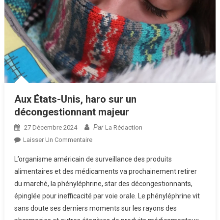
Aux États-Unis, haro sur un
décongestionnant majeur
Par
27 Décembre 2024
La Rédaction
Sur
Laisser Un Commentaire
Aux
L’organisme américain de surveillance des produits
États-
alimentaires et des médicaments va prochainement retirer
Unis,
du marché, la phényléphrine, star des décongestionnants,
Haro
épinglée pour inefficacité par voie orale. Le phényléphrine vit
Sur
Un
sans doute ses derniers moments sur les rayons des
Décongestionnant