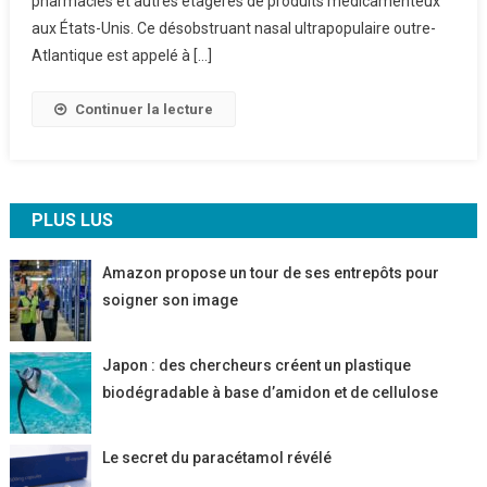
pharmacies et autres étagères de produits médicamenteux
Majeur
aux États-Unis. Ce désobstruant nasal ultrapopulaire outre-
Atlantique est appelé à […]
Continuer la lecture
PLUS LUS
Amazon propose un tour de ses entrepôts pour
soigner son image
Japon : des chercheurs créent un plastique
biodégradable à base d’amidon et de cellulose
Le secret du paracétamol révélé