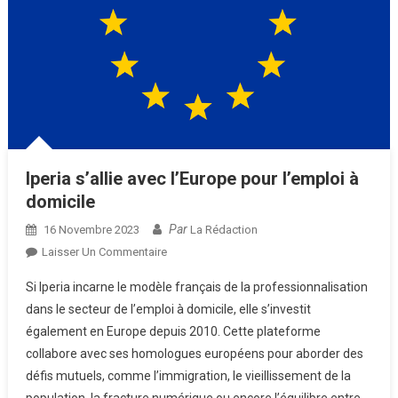
Iperia s’allie avec l’Europe pour l’emploi à
domicile
Par
16 Novembre 2023
La Rédaction
Sur
Laisser Un Commentaire
Iperia
Si Iperia incarne le modèle français de la professionnalisation
S’allie
dans le secteur de l’emploi à domicile, elle s’investit
Avec
également en Europe depuis 2010. Cette plateforme
L’Europe
collabore avec ses homologues européens pour aborder des
Pour
L’emploi
défis mutuels, comme l’immigration, le vieillissement de la
À
population, la fracture numérique ou encore l’équilibre entre