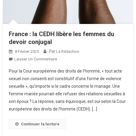
France : la CEDH libère les femmes du
devoir conjugal
Par
8 Février 2025
La Rédaction
Sur
Laisser Un Commentaire
France
Pour la Cour européenne des droits de l’homme, « tout acte
:
sexuel non consenti est constitutif d’une forme de violence
La
sexuelle », qu’importe si le cadre concerne le mariage. Une
CEDH
femme mariée pourrait-elle refuser des relations sexuelles à
Libère
Les
son époux ? La réponse, sans équivoque, est oui selon la Cour
Femmes
européenne des droits de l’homme (CEDH). […]
Du
Devoir
Continuer la lecture
Conjugal