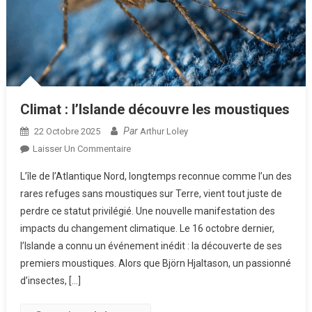
Climat : l’Islande découvre les moustiques
Par
22 Octobre 2025
Arthur Loley
Sur
Laisser Un Commentaire
Climat
L’île de l’Atlantique Nord, longtemps reconnue comme l’un des
:
rares refuges sans moustiques sur Terre, vient tout juste de
L’Islande
perdre ce statut privilégié. Une nouvelle manifestation des
Découvre
impacts du changement climatique. Le 16 octobre dernier,
Les
Moustiques
l’Islande a connu un événement inédit : la découverte de ses
premiers moustiques. Alors que Björn Hjaltason, un passionné
d’insectes, […]