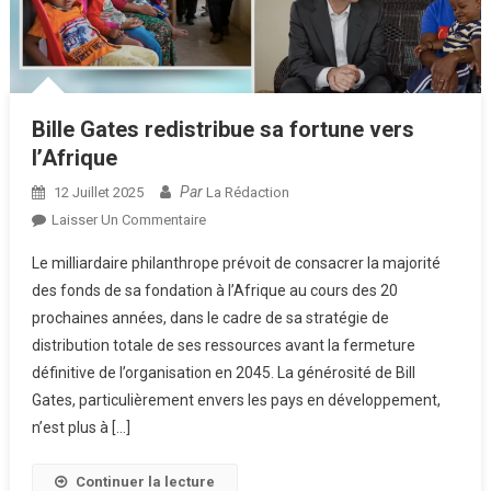
Bille Gates redistribue sa fortune vers
l’Afrique
Par
12 Juillet 2025
La Rédaction
Sur
Laisser Un Commentaire
Bille
Le milliardaire philanthrope prévoit de consacrer la majorité
Gates
des fonds de sa fondation à l’Afrique au cours des 20
Redistribue
prochaines années, dans le cadre de sa stratégie de
Sa
distribution totale de ses ressources avant la fermeture
Fortune
Vers
définitive de l’organisation en 2045. La générosité de Bill
L’Afrique
Gates, particulièrement envers les pays en développement,
n’est plus à […]
Continuer la lecture