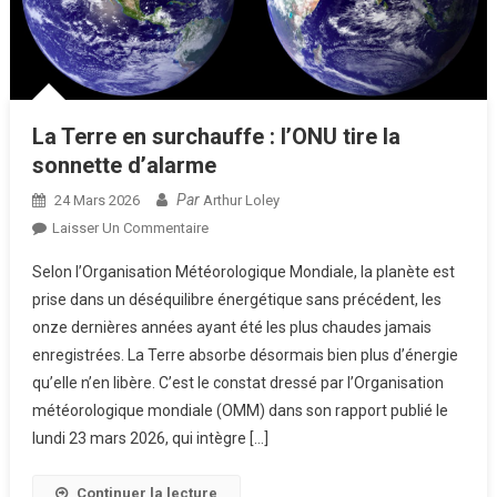
La Terre en surchauffe : l’ONU tire la
sonnette d’alarme
Par
24 Mars 2026
Arthur Loley
Sur
Laisser Un Commentaire
La
Selon l’Organisation Météorologique Mondiale, la planète est
Terre
prise dans un déséquilibre énergétique sans précédent, les
En
onze dernières années ayant été les plus chaudes jamais
Surchauffe
enregistrées. La Terre absorbe désormais bien plus d’énergie
:
L’ONU
qu’elle n’en libère. C’est le constat dressé par l’Organisation
Tire
météorologique mondiale (OMM) dans son rapport publié le
La
lundi 23 mars 2026, qui intègre […]
Sonnette
D’alarme
Continuer la lecture