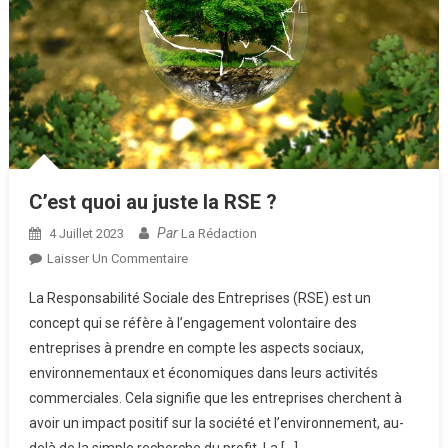
C’est quoi au juste la RSE ?
Par
4 Juillet 2023
La Rédaction
Sur
Laisser Un Commentaire
C’est
La Responsabilité Sociale des Entreprises (RSE) est un
Quoi
concept qui se réfère à l’engagement volontaire des
Au
entreprises à prendre en compte les aspects sociaux,
Juste
environnementaux et économiques dans leurs activités
La
RSE
commerciales. Cela signifie que les entreprises cherchent à
?
avoir un impact positif sur la société et l’environnement, au-
delà de la simple recherche du profit. La […]