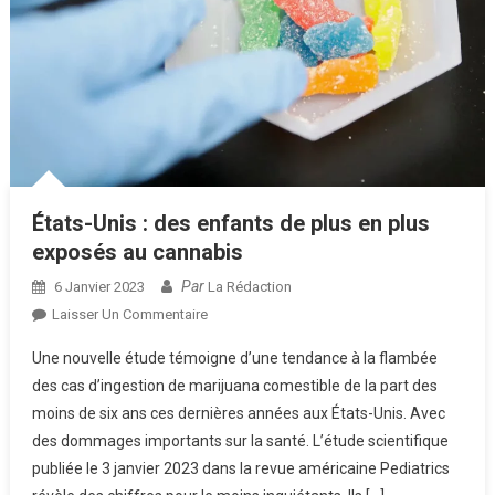
États-Unis : des enfants de plus en plus
exposés au cannabis
Par
6 Janvier 2023
La Rédaction
Sur
Laisser Un Commentaire
États-
Une nouvelle étude témoigne d’une tendance à la flambée
Unis
des cas d’ingestion de marijuana comestible de la part des
:
moins de six ans ces dernières années aux États-Unis. Avec
Des
des dommages importants sur la santé. L’étude scientifique
Enfants
De
publiée le 3 janvier 2023 dans la revue américaine Pediatrics
Plus