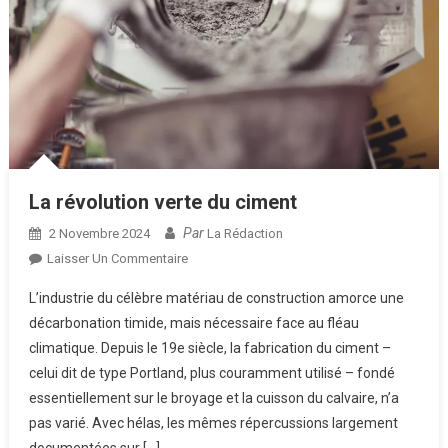
La révolution verte du ciment
Par
2 Novembre 2024
La Rédaction
Sur
Laisser Un Commentaire
La
L’industrie du célèbre matériau de construction amorce une
Révolution
décarbonation timide, mais nécessaire face au fléau
Verte
climatique. Depuis le 19e siècle, la fabrication du ciment –
Du
celui dit de type Portland, plus couramment utilisé – fondé
Ciment
essentiellement sur le broyage et la cuisson du calvaire, n’a
pas varié. Avec hélas, les mêmes répercussions largement
documentées sur […]