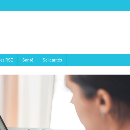
ues RSE
Santé
Solidarités