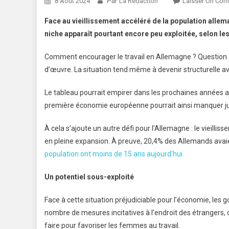
Par
8 Août 2024
La Rédaction
Laisser Un Com
Face au vieillissement accéléré de la population allem
niche apparaît pourtant encore peu exploitée, selon le
Comment encourager le travail en Allemagne ? Question 
d’œuvre. La situation tend même à devenir structurelle av
Le tableau pourrait empirer dans les prochaines années av
première économie européenne pourrait ainsi manquer jusq
À cela s’ajoute un autre défi pour l’Allemagne : le vieil
en pleine expansion. À preuve, 20,4% des Allemands avai
population ont moins de 15 ans aujourd’hui.
Un potentiel sous-exploité
Face à cette situation préjudiciable pour l’économie, les g
nombre de mesures incitatives à l’endroit des étrangers, 
faire pour favoriser les femmes au travail.