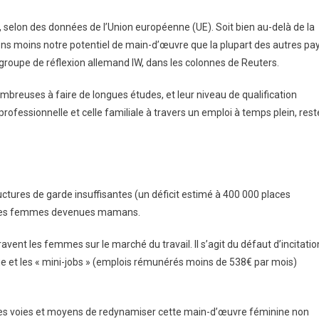
 selon des données de l’Union européenne (UE). Soit bien au-delà de la
 moins notre potentiel de main-d’œuvre que la plupart des autres pa
groupe de réflexion allemand IW, dans les colonnes de Reuters.
breuses à faire de longues études, et leur niveau de qualification
professionnelle et celle familiale à travers un emploi à temps plein, rest
uctures de garde insuffisantes (un déficit estimé à 400 000 places
re les femmes devenues mamans.
avent les femmes sur le marché du travail. Il s’agit du défaut d’incitatio
ue et les « mini-jobs » (emplois rémunérés moins de 538€ par mois)
 les voies et moyens de redynamiser cette main-d’œuvre féminine non