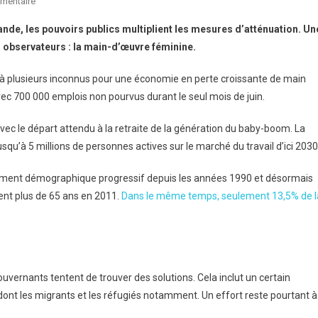
Sur
mentaire
L’Allemagne
ande, les pouvoirs publics multiplient les mesures d’atténuation. Un
Doit
s observateurs : la main-d’œuvre féminine.
Réveiller
Son
à plusieurs inconnus pour une économie en perte croissante de main
Potentiel
ec 700 000 emplois non pourvus durant le seul mois de juin.
Féminin
ec le départ attendu à la retraite de la génération du baby-boom. La
u’à 5 millions de personnes actives sur le marché du travail d’ici 2030
lissement démographique progressif depuis les années 1990 et désormais
ent plus de 65 ans en 2011.
Dans le même temps, seulement 13,5% de l
ouvernants tentent de trouver des solutions. Cela inclut un certain
dont les migrants et les réfugiés notamment. Un effort reste pourtant à