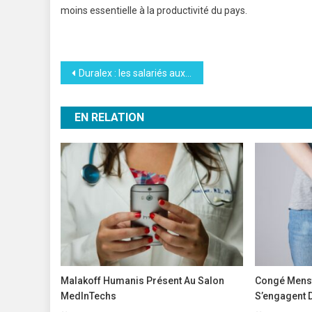
moins essentielle à la productivité du pays.
Navigation
Duralex : les salariés aux commandes pour relever la verrerie
de
EN RELATION
l’article
Malakoff Humanis Présent Au Salon
Congé Menstr
MedInTechs
S’engagent D