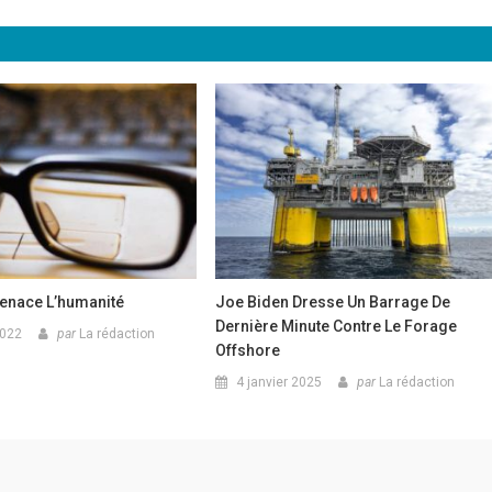
enace L’humanité
Joe Biden Dresse Un Barrage De
Dernière Minute Contre Le Forage
2022
par
La rédaction
Offshore
4 janvier 2025
par
La rédaction