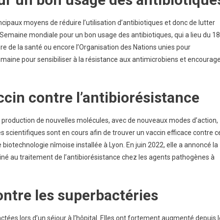
ncipaux moyens de réduire l’utilisation d’antibiotiques et donc de lutter
 la Semaine mondiale pour un bon usage des antibiotiques, qui a lieu du 18
 de la santé ou encore l’Organisation des Nations unies pour
 semaine pour sensibiliser à la résistance aux antimicrobiens et encourag
in contre l’antibiorésistance
 la production de nouvelles molécules, avec de nouveaux modes d’action,
ves scientifiques sont en cours afin de trouver un vaccin efficace contre c
 biotechnologie nîmoise installée à Lyon. En juin 2022, elle a annoncé la
stiné au traitement de l’antibiorésistance chez les agents pathogènes à
ntre les superbactéries
tées lors d’un séjour à l’hôpital. Elles ont fortement augmenté depuis l