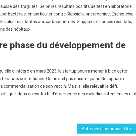
sse des fragilités. Selon les résultats positifs de test en laboratoire,
superbactéries, en particulier contre Klebsiella pneumoniae, Escherichia
 les plus résistantes aux carbapénèmes. S’appuyant sur ces résultats,
ns des hôpitaux.
re phase du développement de
lle a intégré en mars 2023, la startup pourra mener à bien cette
artenariats scientifiques. On ne sait pas encore quand Nosopharm
commercialisation de son vaccin. Mais, si elle relevait le défi,
 publique, dans un contexte d’émergence des maladies infectieuses et 
Batteries électriques : Orano bien avancé sur leur recyclage