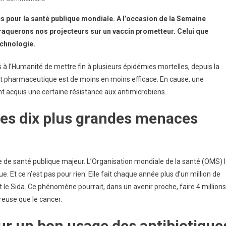
Antibiorésistance :
s pour la santé publique mondiale. A l’occasion de la Semaine
Où
raquerons nos projecteurs sur un vaccin prometteur. Celui que
En
echnologie.
Est-
On
s à l’Humanité de mettre fin à plusieurs épidémies mortelles, depuis la
Avec
uit pharmaceutique est de moins en moins efficace. En cause, une
Le
Vaccin
t acquis une certaine résistance aux antimicrobiens.
De
 les dix plus grandes menaces
Nosopharm ?
e de santé publique majeur. L’Organisation mondiale de la santé (OMS) 
 Et ce n’est pas pour rien. Elle fait chaque année plus d’un million de
 le Sida. Ce phénomène pourrait, dans un avenir proche, faire 4 millions
reuse que le cancer.
r un bon usage des antibiotique