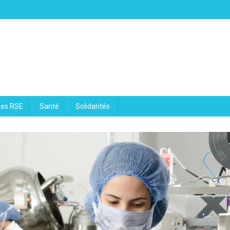
ues RSE
Santé
Solidarités