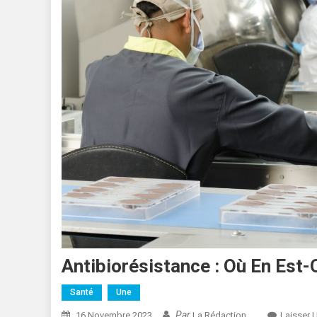
Antibiorésistance : Où En Est
Santé
Une
Par
16 Novembre 2023
La Rédaction
Laisser 