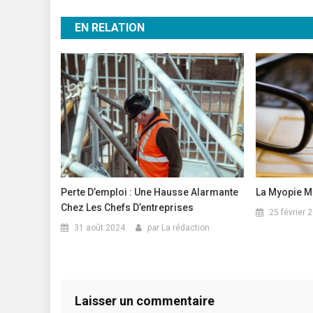
de
EN RELATION
l’article
Perte D’emploi : Une Hausse Alarmante
La Myopie M
Chez Les Chefs D’entreprises
25 février 
31 août 2024
par
La rédaction
Laisser un commentaire