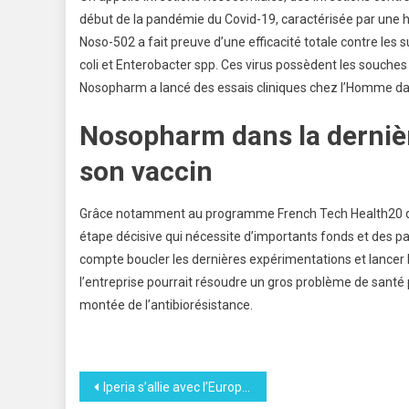
début de la pandémie du Covid-19, caractérisée par une hau
Noso-502 a fait preuve d’une efficacité totale contre les 
coli et Enterobacter spp. Ces virus possèdent les souches
Nosopharm a lancé des essais cliniques chez l’Homme da
Nosopharm dans la derniè
son vaccin
Grâce notamment au programme French Tech Health20 qu’e
étape décisive qui nécessite d’importants fonds et des p
compte boucler les dernières expérimentations et lancer la 
l’entreprise pourrait résoudre un gros problème de santé
montée de l’antibiorésistance.
Navigation
Iperia s’allie avec l’Europe pour l’emploi à domicile