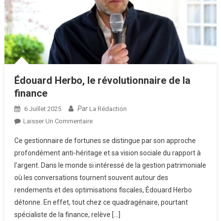
Édouard Herbo, le révolutionnaire de la
finance
Par
6 Juillet 2025
La Rédaction
Sur
Laisser Un Commentaire
Édouard
Ce gestionnaire de fortunes se distingue par son approche
Herbo,
profondément anti-héritage et sa vision sociale du rapport à
Le
l’argent. Dans le monde si intéressé de la gestion patrimoniale
Révolutionnaire
où les conversations tournent souvent autour des
De
La
rendements et des optimisations fiscales, Édouard Herbo
Finance
détonne. En effet, tout chez ce quadragénaire, pourtant
spécialiste de la finance, relève […]