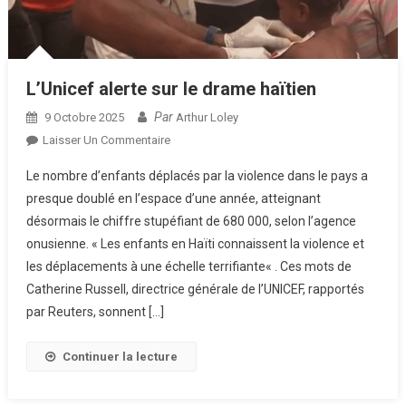
L’Unicef alerte sur le drame haïtien
Par
9 Octobre 2025
Arthur Loley
Sur
Laisser Un Commentaire
L’Unicef
Le nombre d’enfants déplacés par la violence dans le pays a
Alerte
presque doublé en l’espace d’une année, atteignant
Sur
désormais le chiffre stupéfiant de 680 000, selon l’agence
Le
onusienne. « Les enfants en Haïti connaissent la violence et
Drame
Haïtien
les déplacements à une échelle terrifiante« . Ces mots de
Catherine Russell, directrice générale de l’UNICEF, rapportés
par Reuters, sonnent […]
Continuer la lecture