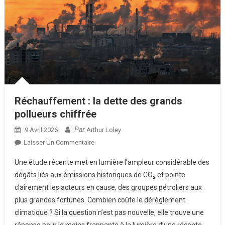
Réchauffement : la dette des grands
pollueurs chiffrée
Par
9 Avril 2026
Arthur Loley
Sur
Laisser Un Commentaire
Réchauffement
Une étude récente met en lumière l’ampleur considérable des
:
dégâts liés aux émissions historiques de CO₂ et pointe
La
clairement les acteurs en cause, des groupes pétroliers aux
Dette
plus grandes fortunes. Combien coûte le dérèglement
Des
Grands
climatique ? Si la question n’est pas nouvelle, elle trouve une
Pollueurs
réponse pour le moins frappante à la lumière d’une récente