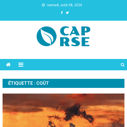
samedi, août 08, 2026
Cap Rse
ÉTIQUETTE :
COÛT