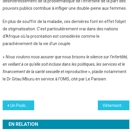
désintéressement de la problématique de l’infertilité de la part des
pouvoirs publics contribue à infliger une double-peine aux femmes.
En plus de souffrir de la maladie, ces dernières font en effet l’objet
de stigmatisation. C’est particulièrement vrai dans des nations
d’Afrique où la procréation est considérée comme le
parachèvement de la vie d’un couple.
«
Nous voulons nous assurer que nous brisons le silence sur l’infertilité,
en veillant à ce qu’elle soit incluse dans les politiques, les services et le
financement de la santé sexuelle et reproductive
», plaide notamment
le Dr Gitau Mburu en service à l’OMS, cité par Le Parisien.
Navigation
Un Podcasthon pour soutenir le monde associatif
Vêtements invendus : l’UE va interdire leur destruction
de
EN RELATION
l’article