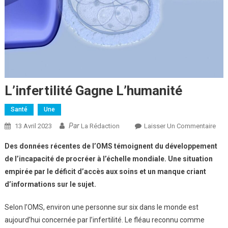
L’infertilité Gagne L’humanité
Santé
Une
Par
Sur
13 Avril 2023
La Rédaction
Laisser Un Commentaire
L’inf
Des données récentes de l’OMS témoignent du développement
Gag
de l’incapacité de procréer à l’échelle mondiale. Une situation
L’h
empirée par le déficit d’accès aux soins et un manque criant
d’informations sur le sujet.
Selon l’OMS, environ une personne sur six dans le monde est
aujourd’hui concernée par l’infertilité. Le fléau reconnu comme