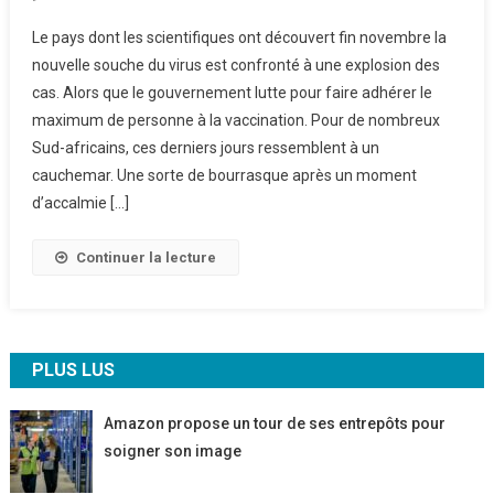
Le
Le pays dont les scientifiques ont découvert fin novembre la
Variant
nouvelle souche du virus est confronté à une explosion des
Omicron
cas. Alors que le gouvernement lutte pour faire adhérer le
Met
maximum de personne à la vaccination. Pour de nombreux
L’Afrique
Du
Sud-africains, ces derniers jours ressemblent à un
Sud
cauchemar. Une sorte de bourrasque après un moment
À
d’accalmie […]
L’épreuve
Continuer la lecture
PLUS LUS
Amazon propose un tour de ses entrepôts pour
soigner son image