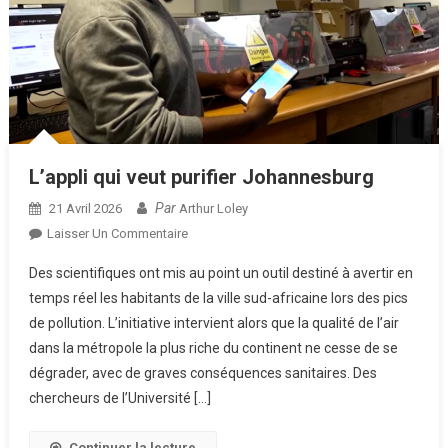
L’appli qui veut purifier Johannesburg
Par
21 Avril 2026
Arthur Loley
Sur
Laisser Un Commentaire
L’appli
Des scientifiques ont mis au point un outil destiné à avertir en
Qui
temps réel les habitants de la ville sud-africaine lors des pics
Veut
de pollution. L’initiative intervient alors que la qualité de l’air
Purifier
dans la métropole la plus riche du continent ne cesse de se
Johannesburg
dégrader, avec de graves conséquences sanitaires. Des
chercheurs de l’Université […]
Continuer la lecture