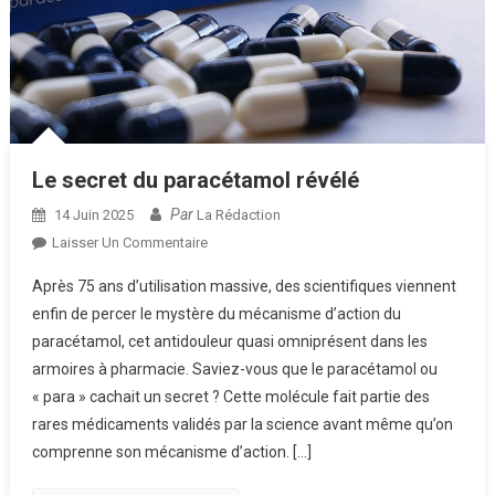
Le secret du paracétamol révélé
Par
14 Juin 2025
La Rédaction
Sur
Laisser Un Commentaire
Le
Après 75 ans d’utilisation massive, des scientifiques viennent
Secret
enfin de percer le mystère du mécanisme d’action du
Du
paracétamol, cet antidouleur quasi omniprésent dans les
Paracétamol
armoires à pharmacie. Saviez-vous que le paracétamol ou
Révélé
« para » cachait un secret ? Cette molécule fait partie des
rares médicaments validés par la science avant même qu’on
comprenne son mécanisme d’action. […]